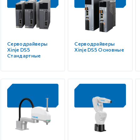
Серводрайверы
Серводрайверы
Xinje DS5
Xinje DS5 Основные
Стандартные