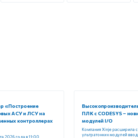
ар «Построение
Высокопроизводител
вых АСУ и ЛСУ на
ПЛК с CODESYS – нов
менных контроллерах
модулей I/O
Компания Xinje расширила 
ультратонких модулей ввод
та 2026 года в 11:00