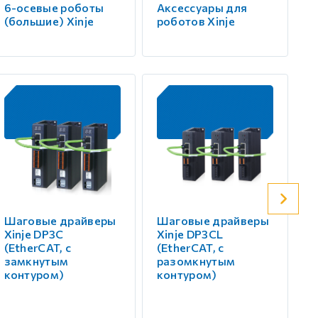
6-осевые роботы
Аксессуары для
(большие) Xinje
роботов Xinje
Шаговые драйверы
Шаговые драйверы
Ш
Xinje DP3С
Xinje DP3СL
X
(EtherCAT, с
(EtherCAT, с
(
замкнутым
разомкнутым
и
контуром)
контуром)
р
к