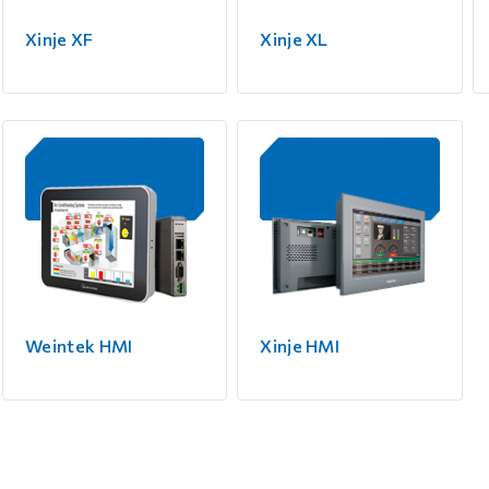
 контуром)
Xinje XF
Xinje XL
ые с разомкнутым контуром)
 контуром)
тым контуром)
ия
Weintek HMI
Xinje HMI
ения