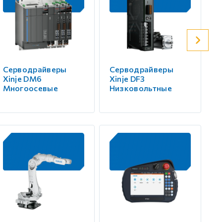
Серводрайверы
Серводрайверы
С
Xinje DM6
Xinje DF3
X
Многоосевые
Низковольтные
В