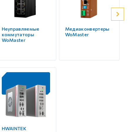
Неуправляемые
Медиаконвертеры
Б
коммутаторы
WoMaster
о
WoMaster
W
HWAINTEK