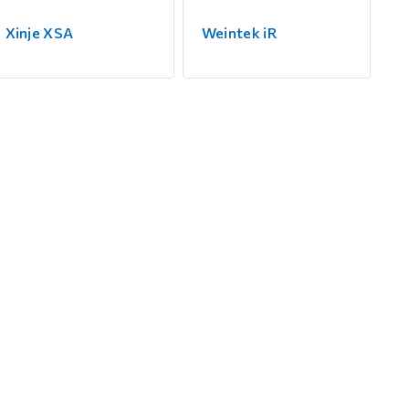
Xinje XSA
Weintek iR
С