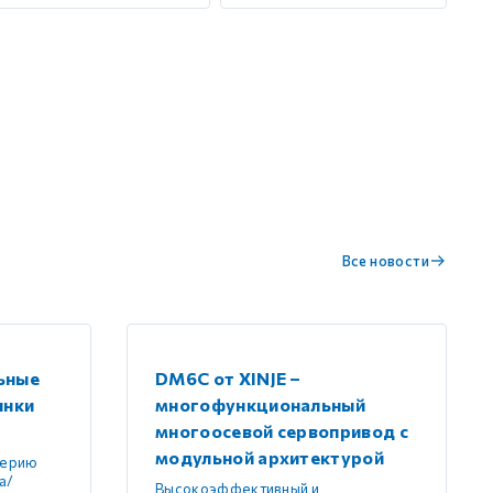
Все новости
ьные
DM6C от XINJE –
инки
многофункциональный
многоосевой сервопривод с
модульной архитектурой
серию
а/
Высокоэффективный и