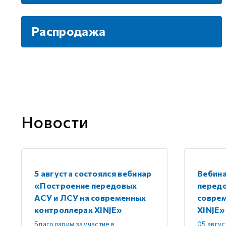
Распродажа
Новости
5 августа состоялся вебинар
Вебин
«Построение передовых
передо
АСУ и ЛСУ на современных
совре
контроллерах XINJE»
XINJE»
Благодарим за участие в
05 авгус