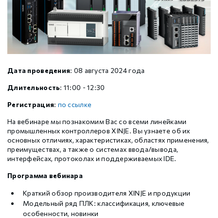
Шаговые драйверы Xinje DP3L (высоковольтные
Стабур
Беспроводное оборудование WoMaster
Xinje Аксессуары
Серводрайверы Xinje DL6 Высокоточные
импульсные с разомкнутым контуром)
Шаговые драйверы Xinje DP3S (Modbus RTU, с
Xinje XD
SFP модули WoMaster
Серводвигатели Xinje MS6
замкнутым контуром)
Дата проведения
: 08 августа 2024 года
Шаговые драйверы Xinje DP3SL (Modbus RTU, с
Xinje XG
Серводвигатели Xinje MF3
разомкнутым контуром)
Длительность
: 11:00 - 12:30
Регистрация
:
по ссылке
Шаговые двигатели MP3 с замкнутым контуром
Xinje XP (PLC+HMI)
Аксессуары Xinje
управления
На вебинаре мы познакомим Вас со всеми линейками
промышленных контроллеров XINJE. Вы узнаете об их
основных отличиях, характеристиках, областях применения,
Шаговые двигатели MP3 с разомкнутым контуром
Xinje HVAC
преимуществах, а также о системах ввода/вывода,
управления
интерфейсах, протоколах и поддерживаемых IDE.
Программа вебинара
Xinje Аксессуары
Аксессуары Xinje
Краткий обзор производителя XINJE и продукции
Модельный ряд ПЛК: классификация, ключевые
особенности, новинки
GCAN