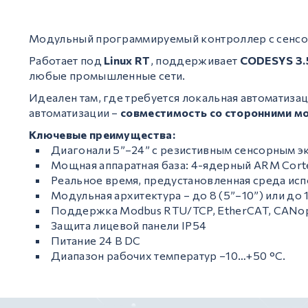
Модульный программируемый контроллер с сенсор
GCAN
Работает под
Linux RT
, поддерживает
CODESYS 3.
любые промышленные сети.
Идеален там, где требуется локальная автоматиза
автоматизации –
совместимость со сторонними м
Ключевые преимущества:
Диагонали 5”–24” с резистивным сенсорным э
Мощная аппаратная база: 4-ядерный ARM Cortex
Реальное время, предустановленная среда ис
Модульная архитектура – до 8 (5”–10”) или до
Поддержка Modbus RTU/TCP, EtherCAT, CANop
Защита лицевой панели IP54
Питание 24 В DC
Диапазон рабочих температур −10…+50 °C.