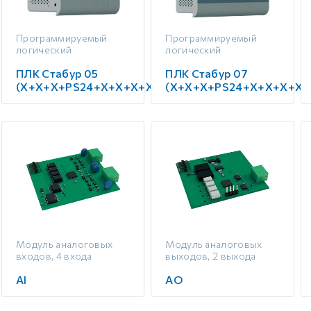
 контуром)
Программируемый
Программируемый
логический
логический
ые с разомкнутым контуром)
контроллер с экраном
контроллер с экраном
ПЛК Стабур 05
ПЛК Стабур 07
5,0" (до 7 модулей
7,0" (до 7 модулей
расширения)
расширения)
(X+X+X+PS24+X+X+X+X)
(X+X+X+PS24+X+X+X+X)
 контуром)
тым контуром)
ия
Модуль аналоговых
Модуль аналоговых
входов, 4 входа
выходов, 2 выхода
ения
AI
AO