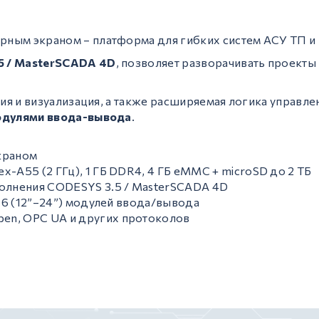
ным экраном – платформа для гибких систем АСУ ТП и 
5 / MasterSCADA 4D
, позволяет разворачивать проекты
ция и визуализация, а также расширяемая логика управл
одулями ввода-вывода
.
краном
-A55 (2 ГГц), 1 ГБ DDR4, 4 ГБ eMMC + microSD до 2 ТБ
полнения CODESYS 3.5 / MasterSCADA 4D
 16 (12”–24”) модулей ввода/вывода
en, OPC UA и других протоколов