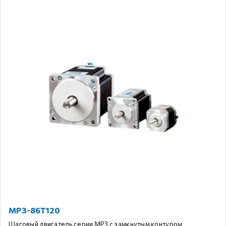
MP3-86T120
Шаговый двигатель серии MP3 с замкнутым контуром