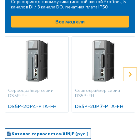
Сервопривод с коммуникационной шиной Profinet, 5
каналов DI / 3 канала DO, печатная плата IP50
Все модели
Серводрайвер серии
Серводрайвер серии
DS5P-FH
DS5P-FH
DS5P-20P4-PTA-FH
DS5P-20P7-PTA-FH
Каталог сервосистем XINJE (рус.)