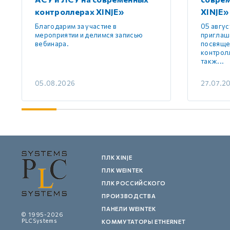
контроллерах XINJE»
XINJE»
Благодарим за участие в
05 авгус
мероприятии и делимся записью
приглаш
вебинара.
посвяще
контролл
такж...
05.08.2026
27.07.2
ПЛК XINJE
ПЛК WEINTEK
ПЛК РОССИЙСКОГО
ПРОИЗВОДСТВА
ПАНЕЛИ WEINTEK
© 1995-2026
PLCSystems
КОММУТАТОРЫ ETHERNET