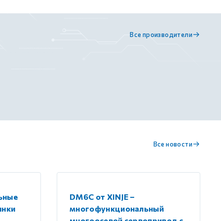
Все производители
Все новости
ьные
DM6C от XINJE –
инки
многофункциональный
многоосевой сервопривод с