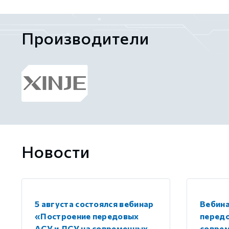
Производители
GCAN
Новости
5 августа состоялся вебинар
Вебин
«Построение передовых
передо
АСУ и ЛСУ на современных
совре