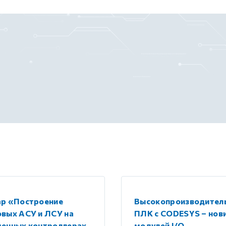
ар «Построение
Высокопроизводител
вых АСУ и ЛСУ на
ПЛК с CODESYS – нов
менных контроллерах
модулей I/O