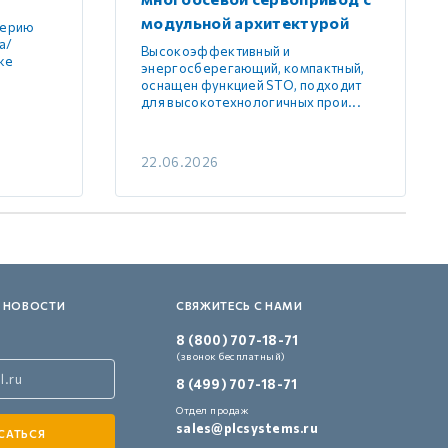
модульной архитектурой
серию
а/
Высокоэффективный и
же
энергосберегающий, компактный,
оснащен функцией STO, подходит
для высокотехнологичных прои...
22.06.2026
 НОВОСТИ
СВЯЖИТЕСЬ С НАМИ
8 (800) 707-18-71
(звонок бесплатный)
8 (499) 707-18-71
Отдел продаж
sales@plcsystems.ru