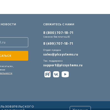
 НОВОСТИ
СВЯЖИТЕСЬ С НАМИ
8 (800) 707-18-71
(звонок бесплатный)
8 (499) 707-18-71
Отдел продаж
sales@plcsystems.ru
Тех. поддержка
support@plcsystems.ru
писаться»,
иями
иальности
ользовательского
и с
политикой
Хорошо