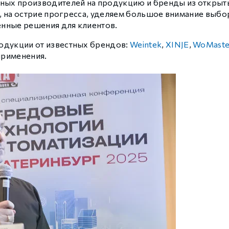
дных производителей на продукцию и бренды из открыт
 контуром)
е, на острие прогресса, уделяем большое внимание выб
енные решения для клиентов.
ые с разомкнутым контуром)
одукции от известных брендов:
Weintek
,
XINJE
,
WoMaste
применения.
 контуром)
тым контуром)
ия
ения