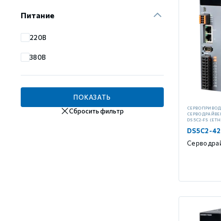
Питание
GCAN
220В
380В
ПОКАЗАТЬ
СЕРВОПРИВО
Сбросить фильтр
СЕРВОДРАЙВЕ
DS5C2-FS (ET
DS5C2-42
Серводрай