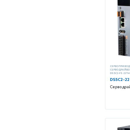
СЕРВОПРИВО
СЕРВОДРАЙВЕ
DS5C2-FS (ET
DS5C2-22
Серводрай