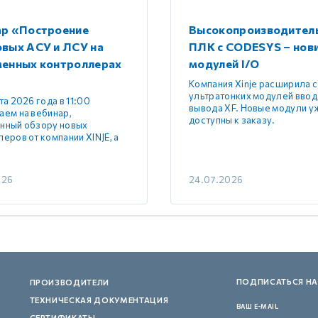
ар «Построение
Высокопроизводител
вых АСУ и ЛСУ на
ПЛК с CODESYS – нов
менных контроллерах
модулей I/O
Компания Xinje расширила 
ультратонких модулей ввод
та 2026 года в 11:00
вывода XF. Новые модули у
аем на вебинар,
доступны к заказу.
нный обзору новых
еров от компании XINJE, а
026
24.07.2026
ПОДПИСАТЬСЯ НА
ПРОИЗВОДИТЕЛИ
ТЕХНИЧЕСКАЯ ДОКУМЕНТАЦИЯ
ВАШ E-MAIL
СЕРТИФИКАТЫ