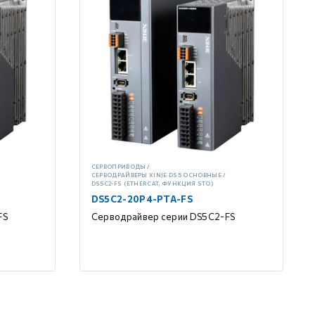
СЕРВОПРИВОДЫ
СЕРВОДРАЙВЕРЫ XINJE DS5 ОСНОВНЫЕ
DS5C2-FS (ETHERCAT, ФУНКЦИЯ STO)
DS5C2-20P4-PTA-FS
FS
Серводрайвер серии DS5C2-FS