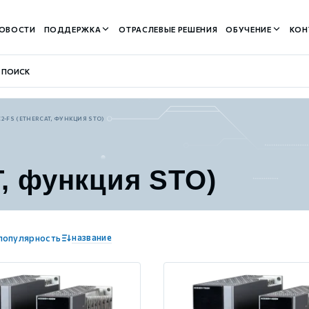
ОВОСТИ
ПОДДЕРЖКА
ОТРАСЛЕВЫЕ РЕШЕНИЯ
ОБУЧЕНИЕ
КОН
2-FS (ETHERCAT, ФУНКЦИЯ STO)
, функция STO)
контуром)
м контуром)
название
популярность
нтуром)