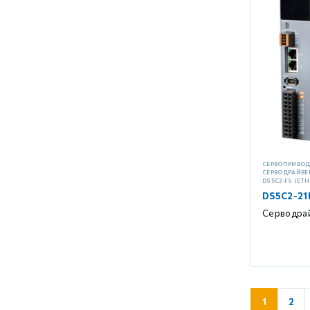
СЕРВОПРИВО
СЕРВОДРАЙВЕ
DS5C2-FS (ET
DS5C2-21
Серводрай
1
2