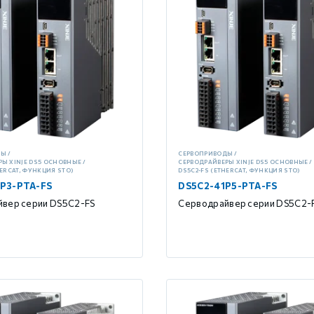
ДЫ
СЕРВОПРИВОДЫ
РЫ XINJE DS5 ОСНОВНЫЕ
СЕРВОДРАЙВЕРЫ XINJE DS5 ОСНОВНЫЕ
HERCAT, ФУНКЦИЯ STO)
DS5C2-FS (ETHERCAT, ФУНКЦИЯ STO)
P3-PTA-FS
DS5C2-41P5-PTA-FS
вер серии DS5C2-FS
Серводрайвер серии DS5C2-