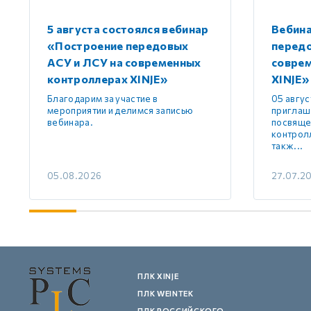
5 августа состоялся вебинар
Вебин
«Построение передовых
передо
АСУ и ЛСУ на современных
совре
контроллерах XINJE»
XINJE»
Благодарим за участие в
05 авгус
мероприятии и делимся записью
приглаш
вебинара.
посвяще
контролл
такж...
05.08.2026
27.07.2
ПЛК XINJE
ПЛК WEINTEK
ПЛК РОССИЙСКОГО