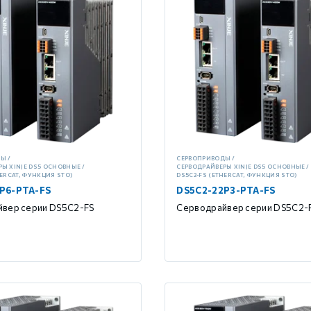
ДЫ
СЕРВОПРИВОДЫ
РЫ XINJE DS5 ОСНОВНЫЕ
СЕРВОДРАЙВЕРЫ XINJE DS5 ОСНОВНЫЕ
HERCAT, ФУНКЦИЯ STO)
DS5C2-FS (ETHERCAT, ФУНКЦИЯ STO)
P6-PTA-FS
DS5C2-22P3-PTA-FS
вер серии DS5C2-FS
Серводрайвер серии DS5C2-