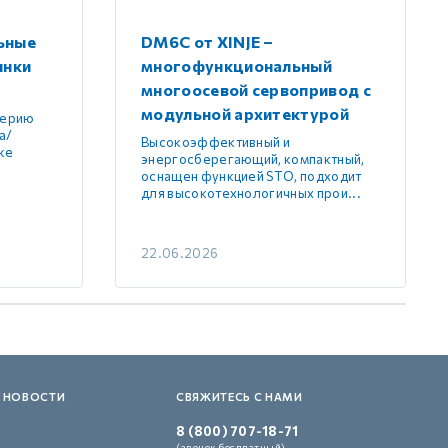
ьные
DM6C от XINJE –
инки
многофункциональный
многоосевой сервопривод с
модульной архитектурой
серию
а/
Высокоэффективный и
же
энергосберегающий, компактный,
оснащен функцией STO, подходит
для высокотехнологичных прои...
22.06.2026
 НОВОСТИ
СВЯЖИТЕСЬ С НАМИ
8 (800) 707-18-71
(звонок бесплатный)