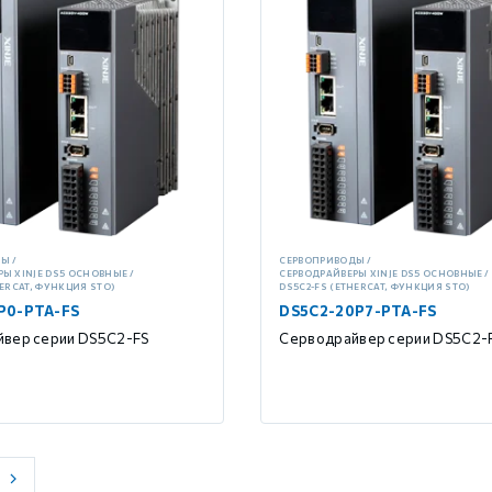
ДЫ
СЕРВОПРИВОДЫ
РЫ XINJE DS5 ОСНОВНЫЕ
СЕРВОДРАЙВЕРЫ XINJE DS5 ОСНОВНЫЕ
HERCAT, ФУНКЦИЯ STO)
DS5C2-FS (ETHERCAT, ФУНКЦИЯ STO)
P0-PTA-FS
DS5C2-20P7-PTA-FS
вер серии DS5C2-FS
Серводрайвер серии DS5C2-