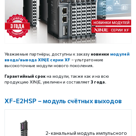
Шаговые драйверы Xinje DP3L (высоковольтные
Стабур
Беспроводное оборудование WoMaster
Xinje Аксессуары
Серводрайверы Xinje DL6 Высокоточные
импульсные с разомкнутым контуром)
Шаговые драйверы Xinje DP3S (Modbus RTU, с
Xinje XD
SFP модули WoMaster
Серводвигатели Xinje MS6
замкнутым контуром)
Шаговые драйверы Xinje DP3SL (Modbus RTU, с
Xinje XG
Серводвигатели Xinje MF3
разомкнутым контуром)
Уважаемые партнёры, доступны к заказу
новинки
модулей
ввода/вывода XINJE серии XF
– ультратонкие
высокоточные модули нового поколения.
Шаговые двигатели MP3 с замкнутым контуром
Xinje XP (PLC+HMI)
Аксессуары Xinje
управления
Гарантийный срок
на модули, также как и на всю
продукцию XINJE, увеличен и составляет
3 года
.
Шаговые двигатели MP3 с разомкнутым контуром
Xinje HVAC
управления
XF-E2HSP – модуль счётных выходов
Xinje Аксессуары
Аксессуары Xinje
2-канальный модуль импульсного
GCAN