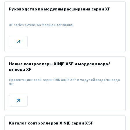
Руководство по модулям расширения серии XF
XF series extension module User manual
Новые контроллеры XINJE XSF и модули ввода/
вывода XF
Презентация новой серии ПЛК XINJE XSF и модулей ввода/вывода
XF
Каталог контроллеров XINJE серии XSF