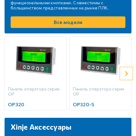
функциональными кнопками. Совместимы с
большинством представленных на рынке ПЛК.
Все модели
Панель оператора серии
Панель оператора серии
OP
OP
OP320
OP320-S
Xinje Аксессуары