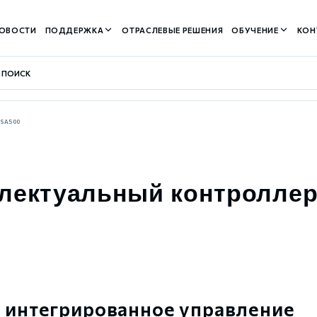
ОВОСТИ
ПОДДЕРЖКА
ОТРАСЛЕВЫЕ РЕШЕНИЯ
ОБУЧЕНИЕ
КОН
SA500
контуром)
лектуальный контролле
м контуром)
нтуром)
 интегрированное управление