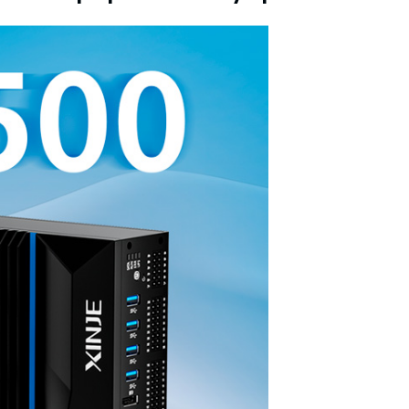
 контуром)
ые с разомкнутым контуром)
 контуром)
тым контуром)
ия
ения