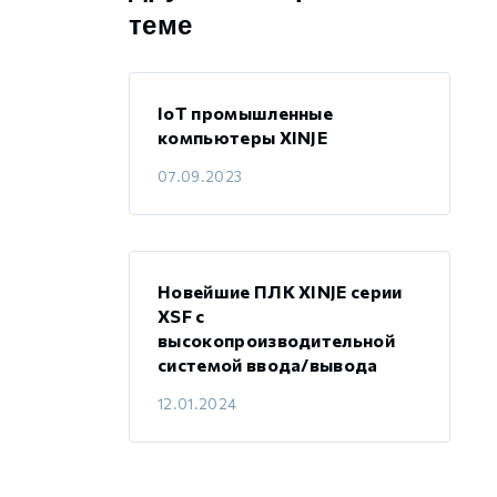
теме
IoT промышленные
компьютеры XINJE
07.09.2023
Новейшие ПЛК XINJE серии
XSF с
высокопроизводительной
системой ввода/вывода
12.01.2024