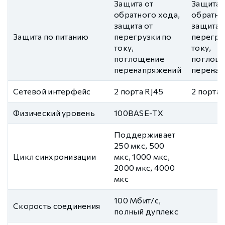
Защита от
Защита 
обратного хода,
обратно
защита от
защита 
Защита по питанию
перегрузки по
перегру
току,
току,
поглощение
поглощ
перенапряжений
перенап
Сетевой интерфейс
2 порта RJ45
2 порта 
Физический уровень
100BASE-TX
Поддерживает
250 мкс, 500
Цикл синхронизации
мкс, 1000 мкс,
2000 мкс, 4000
мкс
100 Мбит/с,
Скорость соединения
полный дуплекс