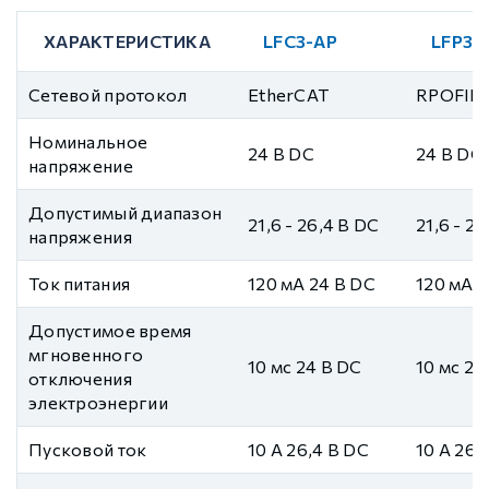
ХАРАКТЕРИСТИКА
LFC3-AP
LFP3-
Сетевой протокол
EtherCAT
RPOFIN
Номинальное
24 В DC
24 В DC
напряжение
Допустимый диапазон
21,6 - 26,4 В DC
21,6 - 2
напряжения
Ток питания
120 мА 24 В DC
120 мА 2
Допустимое время
мгновенного
10 мс 24 В DC
10 мс 24
отключения
электроэнергии
Пусковой ток
10 А 26,4 В DC
10 А 26,