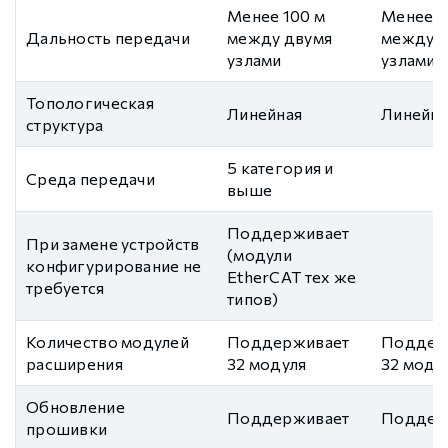
Менее 100 м
Менее 1
Дальность передачи
между двумя
между д
узлами
узлами
Топологическая
Линейная
Линейна
структура
5 категория и
Среда передачи
выше
Поддерживает
При замене устройств
(модули
конфигурирование не
EtherCAT тех же
требуется
типов)
Количество модулей
Поддерживает
Поддер
расширения
32 модуля
32 моду
Обновление
Поддерживает
Поддер
прошивки