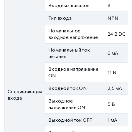
Входных каналов
8
Тип входа
NPN
Номинальное
24 В DC
входное напряжение
Номинальный ток
6 мА
питания
Входное напряжение
11 В
ON
Входной ток ON
2,5 мА
Спецификация
входа
Выходное
5 В
напряжение ON
Выходной ток OFF
1 мА