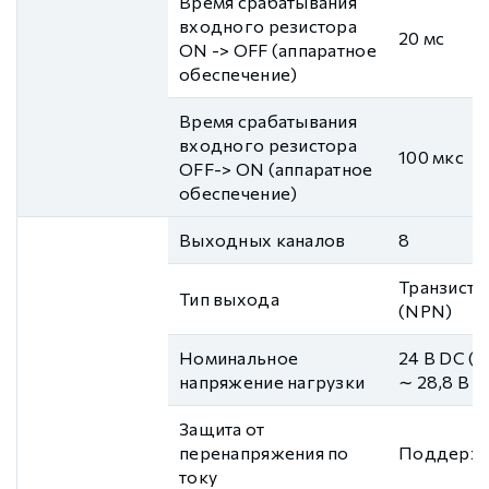
Время срабатывания
входного резистора
20 мс
ON -> OFF (аппаратное
обеспечение)
Время срабатывания
входного резистора
100 мкс
OFF-> ON (аппаратное
обеспечение)
Выходных каналов
8
Транзист
Тип выхода
(NPN)
Номинальное
24 В DC (1
напряжение нагрузки
∼ 28,8 В D
Защита от
перенапряжения по
Поддержи
току