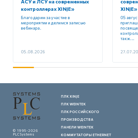
АСУ и ЛСУ на современных
совре
контроллерах XINJE»
XINJE»
Благодарим за участие в
05 авгус
мероприятии и делимся записью
приглаш
вебинара.
посвяще
контролл
такж...
05.08.2026
27.07.2
ПЛК XINJE
ПЛК WEINTEK
ПЛК РОССИЙСКОГО
ПРОИЗВОДСТВА
ПАНЕЛИ WEINTEK
© 1995-2026
PLCSystems
КОММУТАТОРЫ ETHERNET