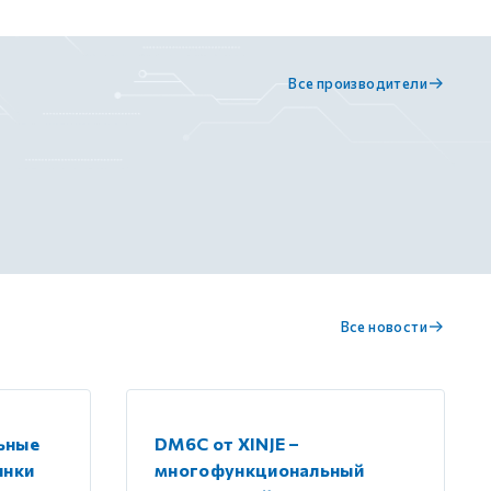
Все производители
Все новости
ьные
DM6C от XINJE –
инки
многофункциональный