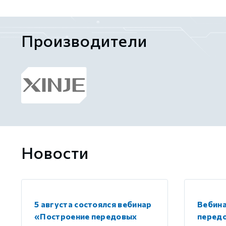
Производители
Новости
5 августа состоялся вебинар
Вебин
«Построение передовых
передо