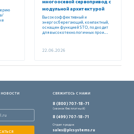
многоосевой сервопривод с
модульной архитектурой
серию
а/
Высокоэффективный и
же
энергосберегающий, компактный,
оснащен функцией STO, подходит
для высокотехнологичных прои...
22.06.2026
 НОВОСТИ
СВЯЖИТЕСЬ С НАМИ
8 (800) 707-18-71
(звонок бесплатный)
8 (499) 707-18-71
Отдел продаж
sales@plcsystems.ru