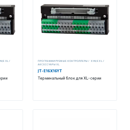
NJE XL
ПРОГРАММИРУЕМЫЕ КОНТРОЛЛЕРЫ
XINJE XL
АКСЕССУАРЫ XL
JT-E16X16YT
ерии
Терминальный блок для XL-серии