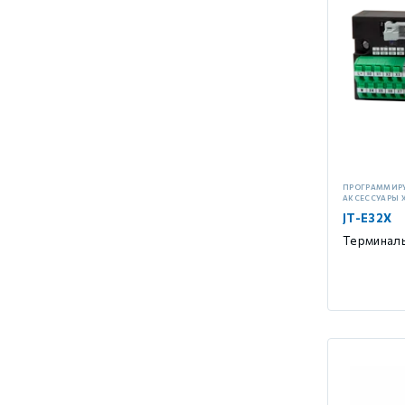
GCAN
ПРОГРАММИР
АКСЕССУАРЫ 
JT-E32X
Терминаль