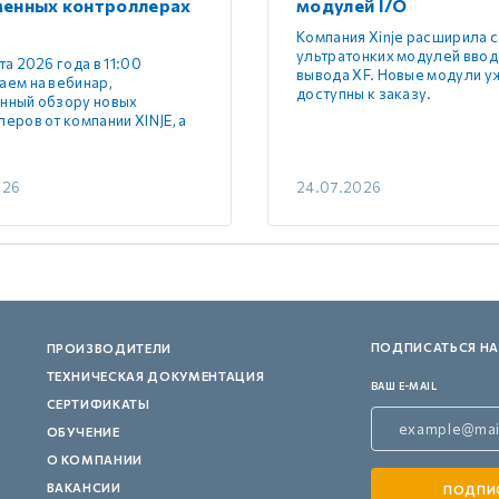
менных контроллерах
модулей I/O
Компания Xinje расширила 
ультратонких модулей ввод
та 2026 года в 11:00
вывода XF. Новые модули у
аем на вебинар,
доступны к заказу.
нный обзору новых
еров от компании XINJE, а
026
24.07.2026
ПОДПИСАТЬСЯ НА
ПРОИЗВОДИТЕЛИ
ТЕХНИЧЕСКАЯ ДОКУМЕНТАЦИЯ
ВАШ E-MAIL
СЕРТИФИКАТЫ
ОБУЧЕНИЕ
О КОМПАНИИ
ВАКАНСИИ