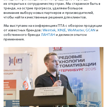
Шаговые драйверы Xinje DP3L (высоковольтные
из открытых к сотрудничеству стран. Мы стараемся быть в
Стабур
Беспроводное оборудование WoMaster
Xinje Аксессуары
Серводрайверы Xinje DL6 Высокоточные
импульсные с разомкнутым контуром)
тренде, на острие прогресса, уделяем большое
внимание выбору новых партнеров и производителей,
чтобы найти качественные решения для клиентов.
Шаговые драйверы Xinje DP3S (Modbus RTU, с
Xinje XD
SFP модули WoMaster
Серводвигатели Xinje MS6
замкнутым контуром)
Мы выступаем на конференциях ПТА с обзором продукции
от известных брендов:
Weintek
,
XINJE
,
WoMaster
,
GCAN
и
собственного бренда
ЛАНТАН
и делимся опытом
Шаговые драйверы Xinje DP3SL (Modbus RTU, с
Xinje XG
Серводвигатели Xinje MF3
применения.
разомкнутым контуром)
Шаговые двигатели MP3 с замкнутым контуром
Xinje XP (PLC+HMI)
Аксессуары Xinje
управления
Шаговые двигатели MP3 с разомкнутым контуром
Xinje HVAC
управления
Xinje Аксессуары
Аксессуары Xinje
GCAN