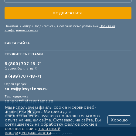
Нажимая кнопку «Подписаться»,
я соглашаюсь с условиями
Политики
конфиденциальности
КАРТА САЙТА
СВЯЖИТЕСЬ С НАМИ
8 (800) 707-18-71
(звонок бесплатный)
8 (499) 707-18-71
Отдел продаж
sales@plcsystems.ru
Тех. поддержка
support@plcsystems.ru
Мы используем файлы cookie и сервис веб-
аналитики Яндекс Метрика для
предоставления лучшего пользовательского
опыта на нашем сайте. Оставаясь на сайте, Вы
Хорошо
соглашаетесь на обработку файлов cookie в
соответствии с
политикой
конфиденциальности
.
Политика обработки персональных данных