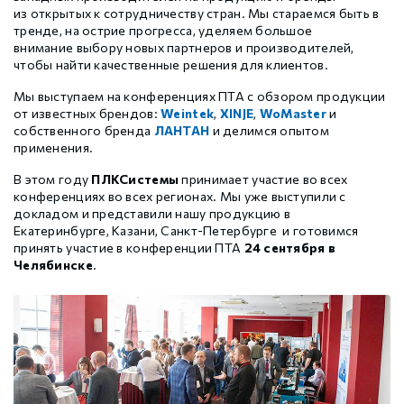
Шаговые драйверы Xinje DP3L (высоковольтные
из открытых к сотрудничеству стран. Мы стараемся быть в
Стабур
Беспроводное оборудование WoMaster
Xinje Аксессуары
Серводрайверы Xinje DL6 Высокоточные
импульсные с разомкнутым контуром)
тренде, на острие прогресса, уделяем большое
внимание выбору новых партнеров и производителей,
чтобы найти качественные решения для клиентов.
Шаговые драйверы Xinje DP3S (Modbus RTU, с
Xinje XD
SFP модули WoMaster
Серводвигатели Xinje MS6
замкнутым контуром)
Мы выступаем на конференциях ПТА с обзором продукции
от известных брендов:
Weintek
,
XINJE
,
WoMaster
и
собственного бренда
ЛАНТАН
и делимся опытом
Шаговые драйверы Xinje DP3SL (Modbus RTU, с
Xinje XG
Серводвигатели Xinje MF3
применения.
разомкнутым контуром)
В этом году
ПЛКСистемы
принимает участие во всех
конференциях во всех регионах. Мы уже выступили с
Шаговые двигатели MP3 с замкнутым контуром
Xinje XP (PLC+HMI)
Аксессуары Xinje
докладом и представили нашу продукцию в
управления
Екатеринбурге, Казани, Санкт-Петербурге и готовимся
принять участие в конференции ПТА
24 сентября в
Челябинске
.
Шаговые двигатели MP3 с разомкнутым контуром
Xinje HVAC
управления
Xinje Аксессуары
Аксессуары Xinje
GCAN