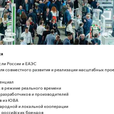
ca
сли России и ЕАЭС
я совместного развития и реализации масштабных про
тенциал
 в режиме реального времени
разработчиков и производителей
ов из ЮВА
ародной и локальной кооперации
 российских брендов