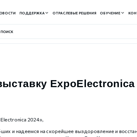
ОВОСТИ
ПОДДЕРЖКА
ОТРАСЛЕВЫЕ РЕШЕНИЯ
ОБУЧЕНИЕ
КОН
контуром)
ыставку ExpoElectronica
м контуром)
lectronica 2024»,
нтуром)
бших и надеемся на скорейшее выздоровление и восста