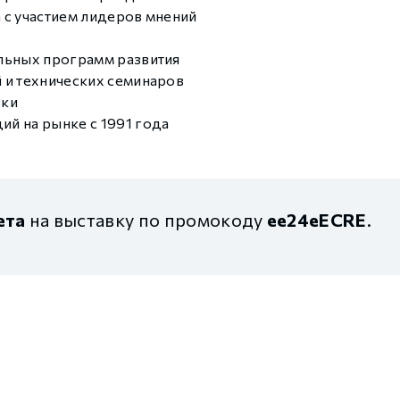
 с участием лидеров мнений
льных программ развития
 и технических семинаров
вки
й на рынке с 1991 года
ета
на выставку по промокоду
ee24eEСRE
.