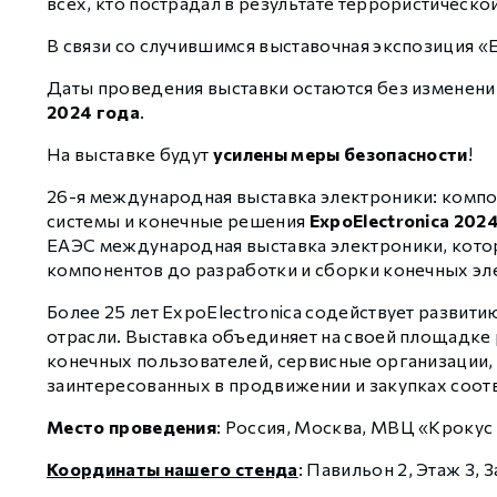
всех, кто пострадал в результате террористическо
Weintek iR
Медиаконвертеры WoMaster
Xinje VH6
Серводрайверы Xinje DF3 Низковольтные
Аксессуары для роботов Xinje
Шаговые драйверы Xinje DP3СL (EtherCAT, с разомкнутым
В связи со случившимся выставочная экспозиция «
Даты проведения выставки остаются без изменений
Стабур
Беспроводное оборудование WoMaster
Xinje Аксессуары
Серводрайверы Xinje DL6 Высокоточные
Шаговые драйверы Xinje DP3L (высоковольтные импульсн
2024 года
.
На выставке будут
усилены меры безопасности
!
Xinje XD
SFP модули WoMaster
Серводвигатели Xinje MS6
Шаговые драйверы Xinje DP3S (Modbus RTU, с замкнутым
26-я международная выставка электроники: компо
системы и конечные решения
ExpoElectronica 202
ЕАЭС международная выставка электроники, котор
Xinje XG
Серводвигатели Xinje MF3
Шаговые драйверы Xinje DP3SL (Modbus RTU, с разомкну
компонентов до разработки и сборки конечных эл
Более 25 лет ExpoElectronica содействует развит
Xinje XP (PLC+HMI)
Аксессуары Xinje
Шаговые двигатели MP3 с замкнутым контуром управлен
отрасли. Выставка объединяет на своей площадке
конечных пользователей, сервисные организации, 
заинтересованных в продвижении и закупках соо
Xinje HVAC
Шаговые двигатели MP3 с разомкнутым контуром управл
Место проведения
: Россия, Москва, МВЦ «Крокус 
Координаты нашего стенда
: Павильон 2, Этаж 3, З
Xinje Аксессуары
Аксессуары Xinje