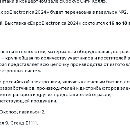
й атаки в концертном зале «Крокус Сити Холл».
 контуром)
ExpoElectronica 2024» будет перенесена в павильон №2.
. Выставка «ExpoElectronica 2024» состоится
с 16 по 18
ые с разомкнутым контуром)
 контуром)
ненты и технологии, материалы и оборудование, встра
4
– крупнейшая по количеству участников и посетителей в
ая представляет всю цепочку производства от изготов
тым контуром)
ектронных систем.
ию российской электроники, являясь ключевым бизнес-с
ия
 разработчиков, производителей и дистрибьюторов эле
интеграторов и других представителей отрасли,
тветствующей продукции.
ения
Экспо», павильон 2.
ал 9, Стенд E1111.