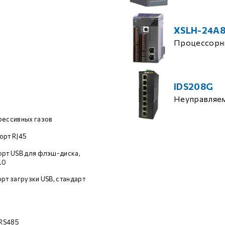
XSLH-24A
Процессорн
IDS208G
Неуправляе
рессивных газов
орт RJ45
орт USB для флэш-диска,
.0
рт загрузки USB, стандарт
RS485