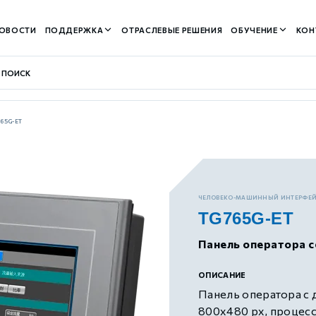
ОВОСТИ
ПОДДЕРЖКА
ОТРАСЛЕВЫЕ РЕШЕНИЯ
ОБУЧЕНИЕ
КОН
765G-ET
контуром)
ЧЕЛОВЕКО-МАШИННЫЙ ИНТЕРФЕ
TG765G-ET
м контуром)
Панель оператора с
нтуром)
ОПИСАНИЕ
Панель оператора с 
800x480 px, процесс