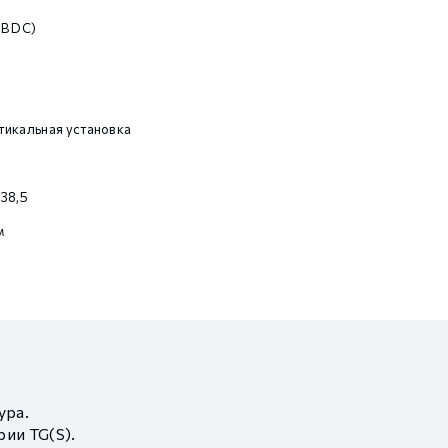
В DC)
икальная установка
 38,5
м
ура.
ии TG(S).