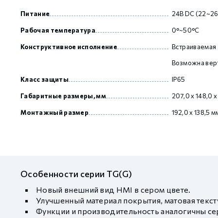
Питание
24В DC (22~26
Рабочая температура
0°~50°C
Конструктивное исполнение
Встраиваемая
Возможна верт
Класс защиты
IP65
Габаритные размеры, мм
207,0 х 148,0 х
Монтажный размер
192,0 x 138,5 м
Особенности серии TG(G)
Новый внешний вид HMI в сером цвете.
Улучшенный материал покрытия, матовая текст
Функции и производительность аналогичны сер