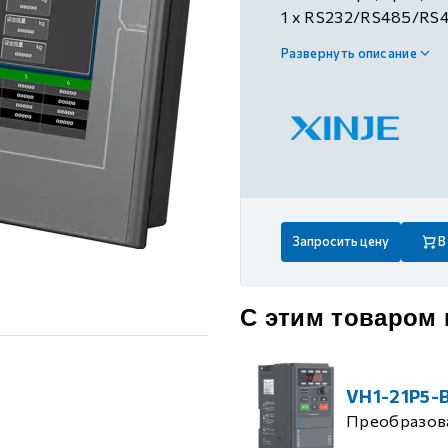
 контуром)
1 х RS232/RS485/RS4
поддержка шины X-N
Развернуть описание
максимальная скорос
ые с разомкнутым контуром)
(импорт и экспорт д
USB-диска), 1 х Ethe
вертикальная устано
 контуром)
тым контуром)
Запросить цену
В
ия
С этим товаром
ения
VH1-21P5-
Преобразова