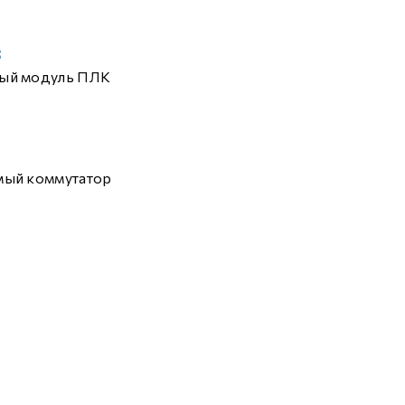
8
ый модуль ПЛК
мый коммутатор