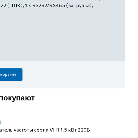
22 (ПЛК), 1 x RS232/RS485 (загрузка),
et (только однопанельный режим,
ть передачи данных - 115200), 1 х USB-A
анных в формате CSV, загрузка программ с
rnet (Modbus TCP), питание 24В DC, возможна
вка
 корзину
 покупают
B
тель частоты серии VH1 1.5 кВт 220В