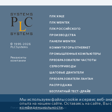
ПЛК XINJE
ПЛК WEINTEK
ПЛК РОССИЙСКОГО
ПРОИЗВОДСТВА
ПАНЕЛИ WEINTEK
© 1995-2026
PLCSystems
КОММУТАТОРЫ ETHERNET
ПРОМЫШЛЕННЫЕ КОМПЬЮТЕРЫ
Реквизиты
ПРЕОБРАЗОВАТЕЛИ ЧАСТОТЫ
компании
СЕРВОПРИВОДЫ
ШАГОВЫЕ ДВИГАТЕЛИ
ПРЕОБРАЗОВАТЕЛИ ЛАНТАН
РАСПРОДАЖА
БЕСПЛАТНЫЙ ТЕСТ-ДРАЙВ
Мы используем файлы cookie и сервис веб-ан
опыта на нашем сайте. Оставаясь на сайте, Вы
конфиденциальности
.
Политика обработки персональных данных