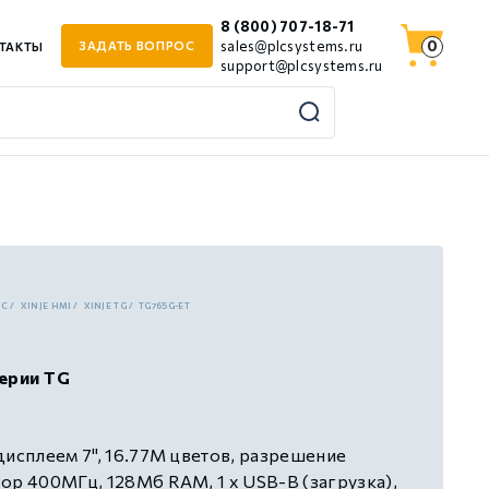
8 (800) 707-18-71
0
sales@plcsystems.ru
ЗАДАТЬ ВОПРОС
ТАКТЫ
support@plcsystems.ru
ЙС
XINJE HMI
XINJE TG
TG765G-ET
ерии TG
дисплеем 7", 16.77М цветов, разрешение
ор 400МГц, 128Мб RAM, 1 х USB-B (загрузка),