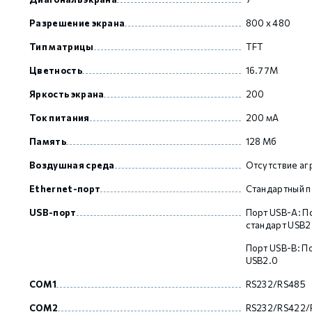
Разрешение экрана
800 x 480
GCAN
Тип матрицы
TFT
Цветность
16.77M
Яркость экрана
200
Ток питания
200 мА
Память
128 Мб
Воздушная среда
Отсутствие аг
Ethernet-порт
Стандартный п
USB-порт
Порт USB-A: П
стандарт USB2
Порт USB-B: По
USB2.0
COM1
RS232/RS485
COM2
RS232/RS422/