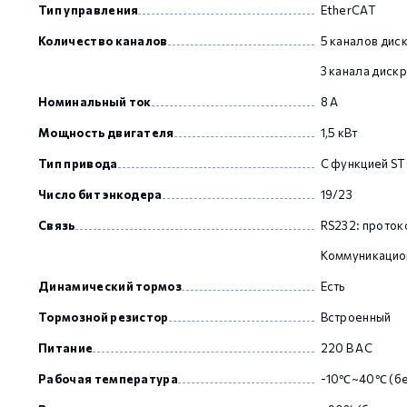
Тип управления
EtherCAT
Количество каналов
5 каналов дис
GCAN
3 канала диск
Номинальный ток
8 А
Мощность двигателя
1,5 кВт
Тип привода
С функцией S
Число бит энкодера
19/23
Связь
RS232: прото
Коммуникацион
Динамический тормоз
Есть
Тормозной резистор
Встроенный
Питание
220 В AC
Рабочая температура
-10℃~40℃ (бе