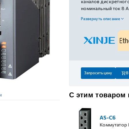
каналов дискретного
 контуром)
номинальный ток 8 А
функцией STO
Развернуть описание
ые с разомкнутым контуром)
 контуром)
тым контуром)
Запросить цену
В
ия
С этим товаром
и
ения
AS-C6
Коммутатор 