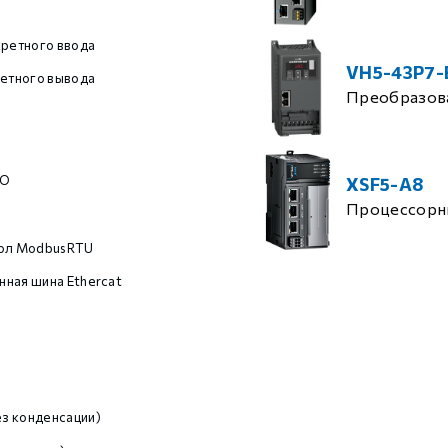
кретного ввода
VH5-43P7-
ретного вывода
Преобразова
TO
XSF5-A8
Процессорн
кол ModbusRTU
ная шина Ethercat
з конденсации)