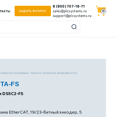
8 (800) 707-18-71
0
sales@plcsystems.ru
ЗАДАТЬ ВОПРОС
ТАКТЫ
support@plcsystems.ru
 XINJE DS5 ОСНОВНЫЕ
DS5C2-FS (ETHERCAT, ФУНКЦИЯ STO)
PTA-FS
и DS5C2-FS
на EtherCAT, 19/23-битный энкодер, 5