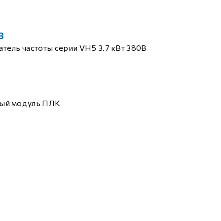
B
тель частоты серии VH5 3.7 кВт 380В
ый модуль ПЛК