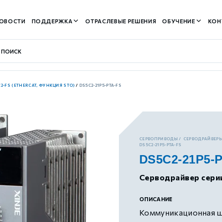
ОВОСТИ
ПОДДЕРЖКА
ОТРАСЛЕВЫЕ РЕШЕНИЯ
ОБУЧЕНИЕ
КОН
2-FS (ETHERCAT, ФУНКЦИЯ STO)
/
DS5C2-21P5-PTA-FS
контуром)
СЕРВОПРИВОДЫ
СЕРВОДРАЙВЕРЫ
DS5C2-21P5-PTA-FS
DS5C2-21P5-
м контуром)
Серводрайвер сери
нтуром)
ОПИСАНИЕ
Коммуникационная ши