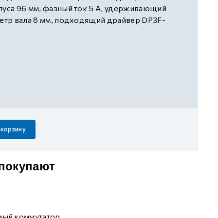
пуса 96 мм, фазный ток 5 А, удерживающий
метр вала 8 мм, подходящий драйвер DP3F-
 корзину
 покупают
мый коммутатор