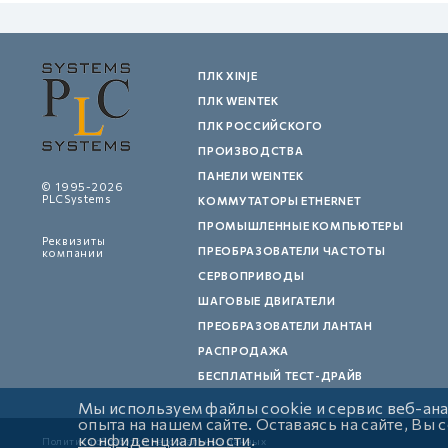
ПЛК XINJE
ПЛК WEINTEK
ПЛК РОССИЙСКОГО
ПРОИЗВОДСТВА
ПАНЕЛИ WEINTEK
© 1995-2026
PLCSystems
КОММУТАТОРЫ ETHERNET
ПРОМЫШЛЕННЫЕ КОМПЬЮТЕРЫ
Реквизиты
ПРЕОБРАЗОВАТЕЛИ ЧАСТОТЫ
компании
СЕРВОПРИВОДЫ
ШАГОВЫЕ ДВИГАТЕЛИ
ПРЕОБРАЗОВАТЕЛИ ЛАНТАН
РАСПРОДАЖА
БЕСПЛАТНЫЙ ТЕСТ-ДРАЙВ
Мы используем файлы cookie и сервис веб-ан
опыта на нашем сайте. Оставаясь на сайте, Вы
конфиденциальности
.
Политика обработки персональных данных