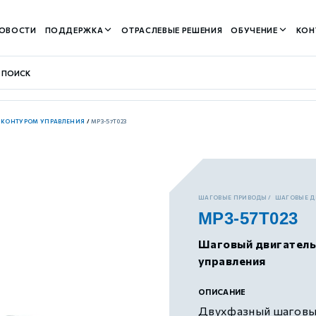
ОВОСТИ
ПОДДЕРЖКА
ОТРАСЛЕВЫЕ РЕШЕНИЯ
ОБУЧЕНИЕ
КОН
М КОНТУРОМ УПРАВЛЕНИЯ
/
MP3-57T023
контуром)
ШАГОВЫЕ ПРИВОДЫ
ШАГОВЫЕ Д
MP3-57T023
м контуром)
Шаговый двигатель
управления
нтуром)
ОПИСАНИЕ
Двухфазный шаговый 