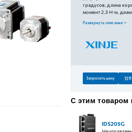
 контуром)
градусов, длина кор
момент 2.3 Н⋅м, диа
705/DP3C-705
Развернуть описание
ые с разомкнутым контуром)
 контуром)
тым контуром)
Запросить цену
В
ия
С этим товаром
ения
IDS205G
Неуправляе