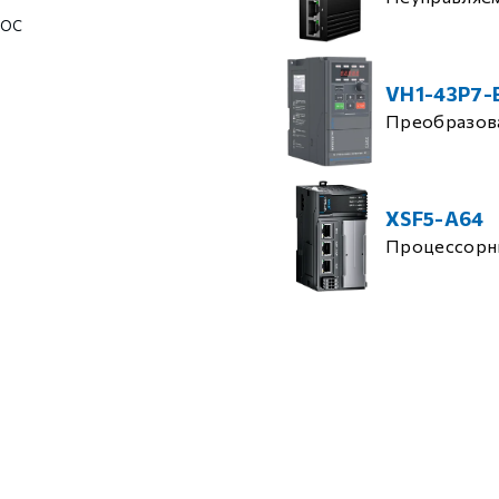
 ОС
VH1-43P7-
Преобразова
XSF5-A64
Процессорн