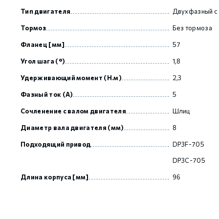
Тип двигателя
Двухфазный с
Тормоз
Без тормоза
GCAN
Фланец [мм]
57
Угол шага (°)
1,8
Удерживающий момент (Н.м)
2,3
Фазный ток (А)
5
Сочленение с валом двигателя
Шлиц
Диаметр вала двигателя (мм)
8
Подходящий привод
DP3F-705
DP3C-705
Длина корпуса [мм]
96