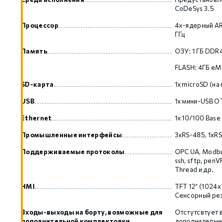
CoDeSys 3.5
Процессор
4х-ядерный AR
GCAN
ГГц
Память
ОЗУ: 1 ГБ DDR
FLASH: 4ГБ e
SD-карта
1x microSD (на
USB
1x мини-USB OT
Ethernet
1x 10/100 Base
Промышленные интерфейсы
3xRS-485, 1xR
Поддерживаемые протоколы
OPC UA, Modbu
ssh, sftp, pe
Thread и др.
HMI
TFT 12” (1024х
Сенсорный ре
Входы-выходы на борту, возможные для
Отстутсвтует 
дополнительной комплектовки
дополнительны