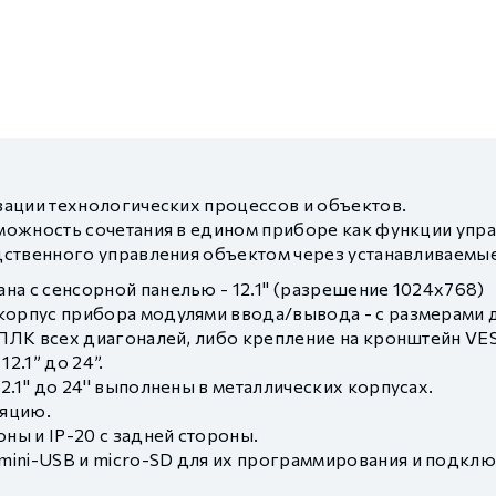
ации технологических процессов и объектов.
ожность сочетания в едином приборе как функции управ
ственного управления объектом через устанавливаемы
а с сенсорной панелью - 12.1'' (разрешение 1024х768)
рпус прибора модулями ввода/вывода - с размерами диаго
я ПЛК всех диагоналей, либо крепление на кронштейн VE
2.1” до 24”.
.1'' до 24'' выполнены в металлических корпусах.
ляцию.
оны и IP-20 с задней стороны.
ini-USB и micro-SD для их программирования и подклю