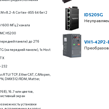
M v8.2-A Cortex-A55 64 бит 2
IDS205G
Неуправляе
4 1600 МГц 2 канала
MMC HS200
VH1-42P2-
 передней панели) до 2Тб
Преобразова
G (на передней панели), 1x Host
 TX
S-232
s RTU/TCP, EtherCAT, CANopen,
nVPN, DMX512/RDM, Matter,
768), 16.7 млн цветов,
зистивный экран
возможность установки
х, встраиваемых в корпус,