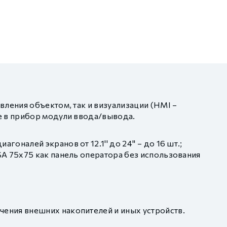
ления объектом, так и визуализации (HMI –
е в прибор модули ввода/вывода.
налей экранов от 12.1'' до 24'' – до 16 шт.;
SA 75х75 как панель оператора без использования
чения внешних накопителей и иных устройств.