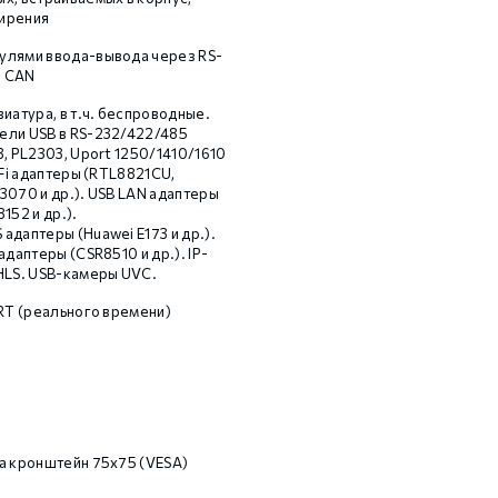
ирения
улями ввода-вывода через RS-
и CAN
иатура, в т.ч. беспроводные.
ели USB в RS-232/422/485
, PL2303, Uport 1250/1410/1610
-Fi адаптеры (RTL8821СU,
3070 и др.). USB LAN адаптеры
152 и др.).
адаптеры (Huawei E173 и др.).
адаптеры (CSR8510 и др.). IP-
HLS. USB-камеры UVC.
-RT (реального времени)
а кронштейн 75х75 (VESA)