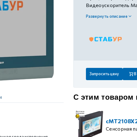
 контуром)
Видеоускоритель Mal
FLASH память 4ГБ eM
Развернуть описание
OTG, часы реального 
ые с разомкнутым контуром)
корпус для креплени
габаритные размеры,
10/100, 1х RS-232, 3х
 контуром)
аудио выход. Без ко
тым контуром)
Запросить цену
В
ия
С этим товаром
и
ения
cMT2108X
Сенсорная п
енная среда исполнения