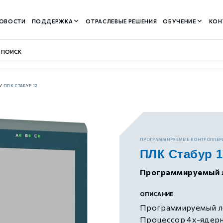
ОВОСТИ
ПОДДЕРЖКА
ОТРАСЛЕВЫЕ РЕШЕНИЯ
ОБУЧЕНИЕ
КОН
/
ПЛК СТАБУР 12
контуром)
ПРОГРАММИРУЕМЫЕ КОНТРОЛЛЕР
ПЛК Стабур 1
м контуром)
Программируемый ло
нтуром)
ОПИСАНИЕ
Программируемый ло
Процессор 4х-ядерны