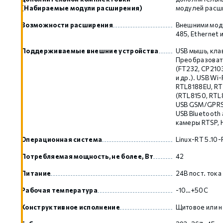
(Набираемые модули расширения)
модулей расш
Возможности расширения
Внешними мод
485, Ethernet 
Поддерживаемые внешние устройства
USB мышь, клав
Преобразоват
(FT232, CP2103
и др.). USB Wi
RTL8188EU, RT
(RTL8150, RTL8
USB GSM/GPRS 
USB Bluetooth 
камеры RTSP, 
Операционная система
Linux-RT 5.10
Потребляемая мощность, не более, Вт
42
Питание
24В пост. тока
Рабочая температура
-10…+50C
Конструктивное исполнение
Щитовое или н