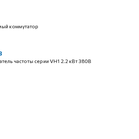
мый коммутатор
B
тель частоты серии VH1 2.2 кВт 380В