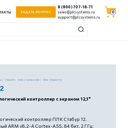
8 (800) 707-18-71
0
sales@plcsystems.ru
ЗАДАТЬ ВОПРОС
ТАКТЫ
support@plcsystems.ru
Ы
СТАБУР
ПЛК С ЭКРАНОМ
ПЛК СТАБУР 12
2
гический контроллер с экраном 12,1"
гический контроллер ПЛК Стабур 12.
й ARM v8.2-A Cortex-A55, 64 бит, 2 ГГц;