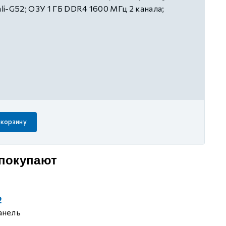
i-G52; ОЗУ 1 ГБ DDR4 1600 МГц 2 канала;
MC HS200; 1x слот microSD, 1x мини-USB
времени. Дисплей 12.1'' TFT (1024х768);
я на щит или на кронштейн 75х75 (VESA),
 мм 293х267х45, интерфейсы 1х Ethernet
 RS-485, 1х USB 2.0 HOST, 1х аудио вход, 1х
рзин для модулей расширения
 корзину
 покупают
2
анель