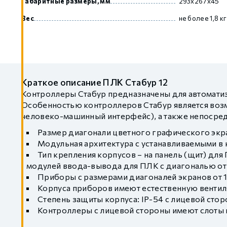
Габаритные размеры, мм
293х267х45
Вес
не более 1,8 кг
Краткое описание ПЛК Стабур 12
Контроллеры Стабур предназначены для автоматиз
Особенностью контроллеров Стабур является возм
человеко-машинный интерфейс), а также непосред
Размер диагонали цветного графического экран
Модульная архитектура с устанавливаемыми в ко
Тип крепления корпусов – на панель (щит) дл
модулей ввода-вывода для ПЛК с диагональю от 1
Приборы с размерами диагоналей экранов от 12
Корпуса приборов имеют естественную венти
Степень защиты корпуса: IP-54 с лицевой стор
Контроллеры с лицевой стороны имеют слоты m