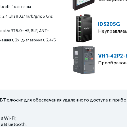
uetooth, 1х антенна
: 2,4 Ghz 802.11a/b/g/n; 5 Ghz
IDS205G
Неуправляе
ooth: BT5.0+ HS, BLE, ANT+
нешняя, 2х-диапазонная, 2,4/5
VH1-42P2-
Преобразова
IBT служит для обеспечения удаленного доступа к прибо
 Wi-Fi;
и Bluetooth.