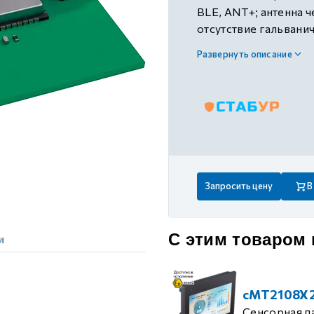
 контуром)
BLE, ANT+; антенна 
отсутствие гальванич
только один модуль W
Развернуть описание
ые с разомкнутым контуром)
для моделей с диагон
– для моделей с диа
 контуром)
тым контуром)
Запросить цену
В
ия
С этим товаром
и
ения
cMT2108X
Сенсорная п