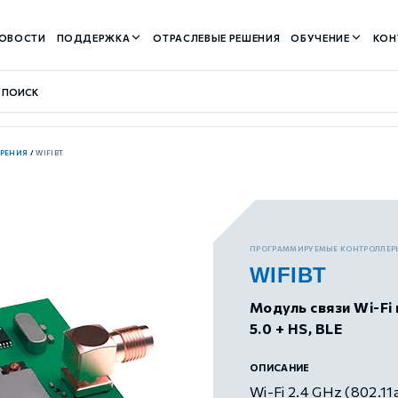
ОВОСТИ
ПОДДЕРЖКА
ОТРАСЛЕВЫЕ РЕШЕНИЯ
ОБУЧЕНИЕ
КОН
РЕНИЯ
/
WIFIBT
контуром)
ПРОГРАММИРУЕМЫЕ КОНТРОЛЛЕР
WIFIBT
м контуром)
Модуль связи Wi-Fi и
5.0 + HS, BLE
нтуром)
ОПИСАНИЕ
Wi-Fi 2.4 GHz (802.11