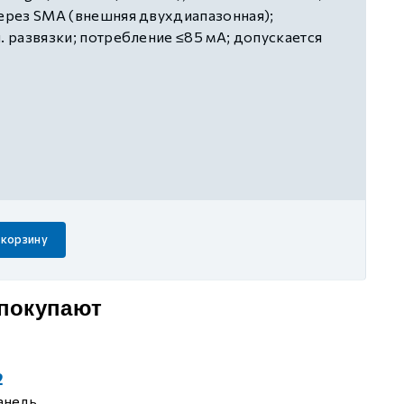
через SMA (внешняя двухдиапазонная);
. развязки; потребление ≤85 мА; допускается
IFIBT и только в указанные слоты: 5 слот –
алью 5-10, 12-24 (с двумя корзинами); 1 слот
гональю 12-24 (с одной корзиной)
 корзину
 покупают
2
анель