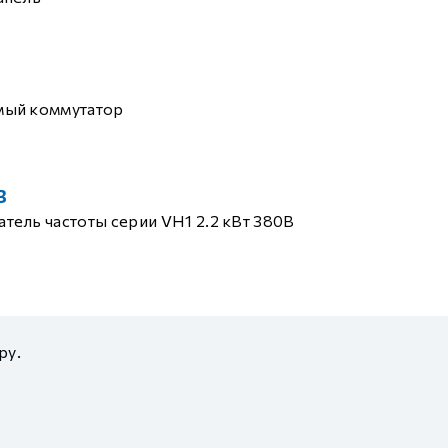
мый коммутатор
B
тель частоты серии VH1 2.2 кВт 380В
ру.