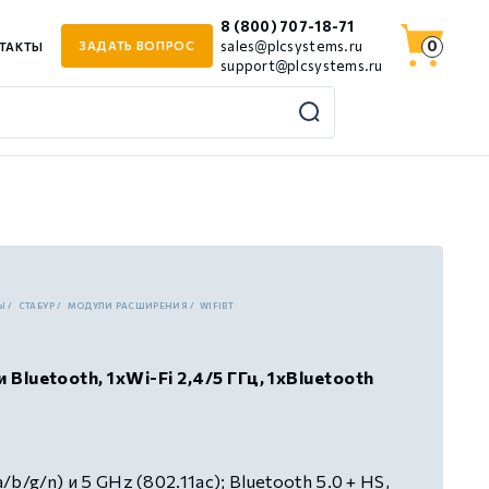
8 (800) 707-18-71
0
sales@plcsystems.ru
ЗАДАТЬ ВОПРОС
ТАКТЫ
support@plcsystems.ru
Ы
СТАБУР
МОДУЛИ РАСШИРЕНИЯ
WIFIBT
 Bluetooth, 1хWi-Fi 2,4/5 ГГц, 1хBluetooth
a/b/g/n) и 5 GHz (802.11ac); Bluetooth 5.0 + HS,