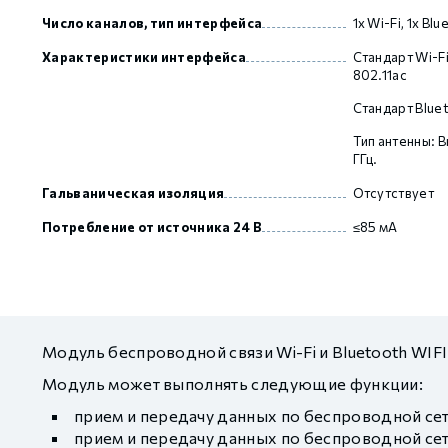
Число каналов, тип интерфейса
1х Wi-Fi, 1х Bl
Характеристики интерфейса
Стандарт Wi-Fi
GCAN
802.11ac
Стандарт Bluet
Тип антенны: В
ГГц.
Гальваническая изоляция
Отсутствует
Потребление от источника 24 В
≤85 мА
Модуль беспроводной связи Wi-Fi и Bluetooth WIF
Модуль может выполнять следующие функции:
прием и передачу данных по беспроводной сети
прием и передачу данных по беспроводной сет