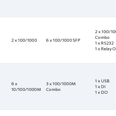
2 x 100/1
Combo
2 x 100/1000
6 x 100/1000 SFP
1 x RS232
1 x Relay 
1 x USB
6 x
3 x 100/1000M
1 x DI
10/100/1000M
Combo
1 x DO