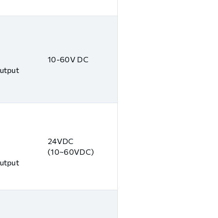
10-60V DC
Output
24VDC
(10~60VDC)
Output