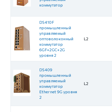
коммутатор
DS410F
промышленный
управляемый
оптоволоконный
L2
коммутатор
6GF+2GC+2G
уровня 2
DS409
промышленный
управляемый
L2
коммутатор
Ethernet 9G уровня
2