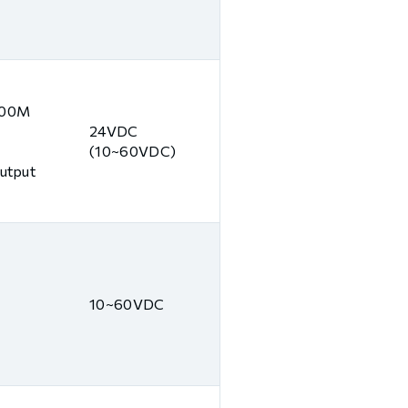
000M
24VDC
(10~60VDC)
Output
10~60VDC