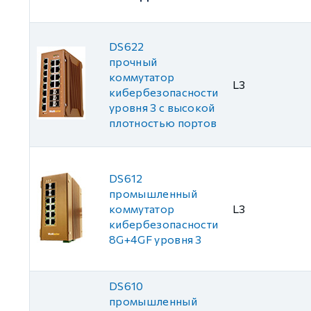
DS622
прочный
коммутатор
L3
кибербезопасности
уровня 3 с высокой
плотностью портов
DS612
промышленный
коммутатор
L3
кибербезопасности
8G+4GF уровня 3
DS610
промышленный