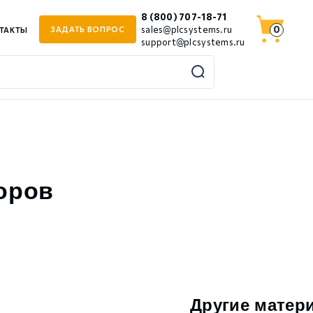
8 (800) 707-18-71
0
sales@plcsystems.ru
ЗАДАТЬ ВОПРОС
ТАКТЫ
support@plcsystems.ru
оров
Другие матер