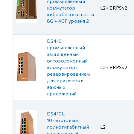
промышленный
коммутатор
L2+ ERPSv2
кибербезопасности
8G + 4GF уровня 2
DS410
промышленный
защищенный
оптоволоконный
коммутатор с
L2+ ERPSv2
резервированием
для критически
важных
приложений
DS410L
10-портовый
полногигабитный
L2
управляемый