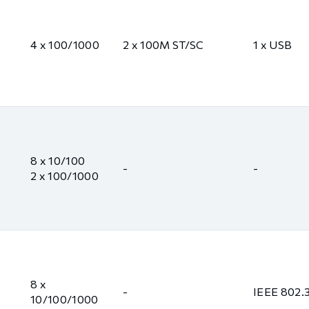
4 x 100/1000
2 x 100M ST/SC
1 x USB
8 x 10/100
-
-
2 x 100/1000
8 x
-
IEEE 802.
10/100/1000