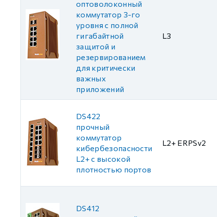
оптоволоконный
коммутатор 3-го
уровня с полной
гигабайтной
L3
защитой и
резервированием
для критически
важных
приложений
DS422
прочный
коммутатор
L2+ ERPSv2
кибербезопасности
L2+ с высокой
плотностью портов
DS412