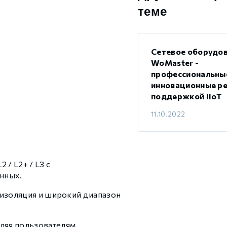
теме
Сетевое оборудо
WoMaster -
профессиональны
инновационные ре
поддержкой IIoT
11.10.2022
/ L2+ / L3 с
нных.
 изоляция и широкий диапазон
ляя пользователям