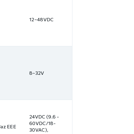
12~48VDC
8~32V
24VDC (9.6 -
60VDC/18-
3az EEE
30VAC),