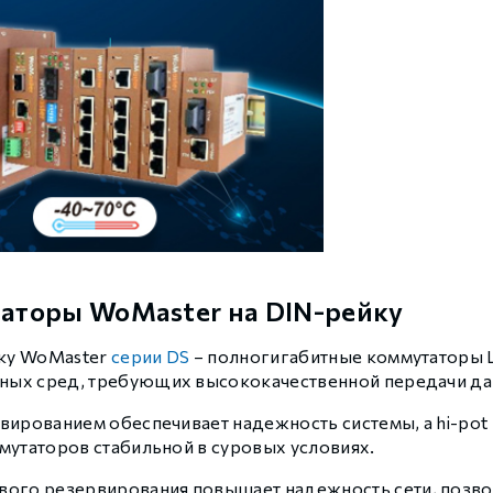
 контуром)
ые с разомкнутым контуром)
 контуром)
тым контуром)
аторы WoMaster на DIN-рейку
ия
ку WoMaster
серии DS
– полногигабитные коммутаторы L2 
ных сред, требующих высококачественной передачи да
ения
вированием обеспечивает надежность системы, а hi-pot
мутаторов стабильной в суровых условиях.
вого резервирования повышает надежность сети, позво