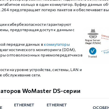
игабитное кольцо в один коммутатор. Буфер данных об
H.264 предотвращает потерю пакетов и обеспечивает вы
ии кибербезопасности гарантируют
емы, предотвращая доступ к данным с
ной передачи данных в
коммутаторы
диагностического мониторинга (DDM),
тры оптоволоконных приемопередатчиков
сти на уровне устройства, системы, LAN и
 обслуживание сети.
таторов WoMaster DS-серии
ETHERNET
ETHERNET
Е
ОСОБЕ