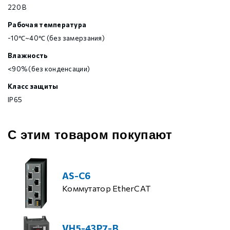
220 В
Рабочая температура
-10℃~40℃ (без замерзания)
Влажность
<90% (без конденсации)
Класс защиты
IP65
С этим товаром покупают
AS-C6
Коммутатор EtherCAT
VH5-43P7-B