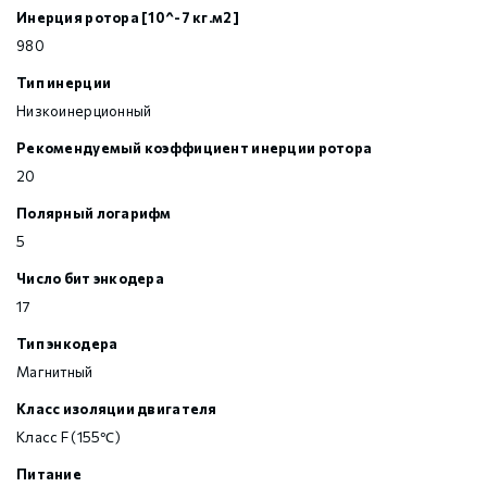
Инерция ротора [10^-7 кг.м2]
980
Тип инерции
Низкоинерционный
Рекомендуемый коэффициент инерции ротора
20
Полярный логарифм
5
Число бит энкодера
17
Тип энкодера
Магнитный
Класс изоляции двигателя
Класс F (155℃)
Питание