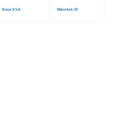
Xinje XSA
Weintek iR
С