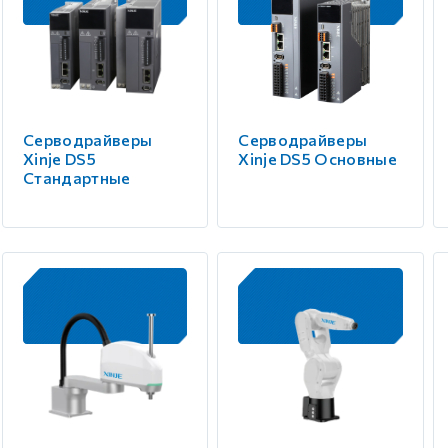
Серводрайверы
Серводрайверы
Xinje DS5
Xinje DS5 Основные
Стандартные