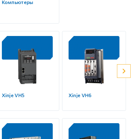
Компьютеры
Xinje VH5
Xinje VH6
X