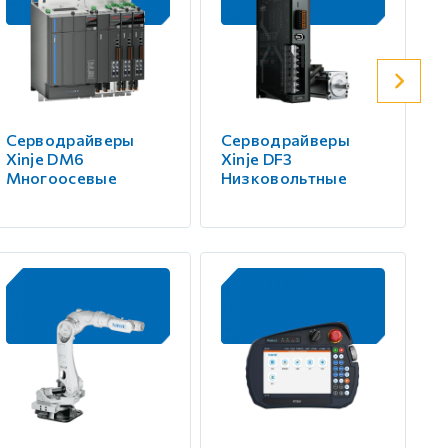
Серводрайверы
Серводрайверы
С
Xinje DM6
Xinje DF3
X
Многоосевые
Низковольтные
В