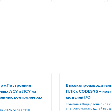
ар «Построение
Высокопроизводител
вых АСУ и ЛСУ на
ПЛК с CODESYS – нов
менных контроллерах
модулей I/O
Компания Xinje расширила 
ультратонких модулей ввод
та 2026 года в 11:00