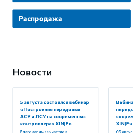
Распродажа
Новости
5 августа состоялся вебинар
Вебин
«Построение передовых
передо
АСУ и ЛСУ на современных
совре
контроллерах XINJE»
XINJE»
Благодарим за участие в
05 авгус