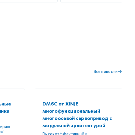
Все новости
ьные
DM6C от XINJE –
инки
многофункциональный
многоосевой сервопривод с
модульной архитектурой
серию
а/
Высокоэффективный и