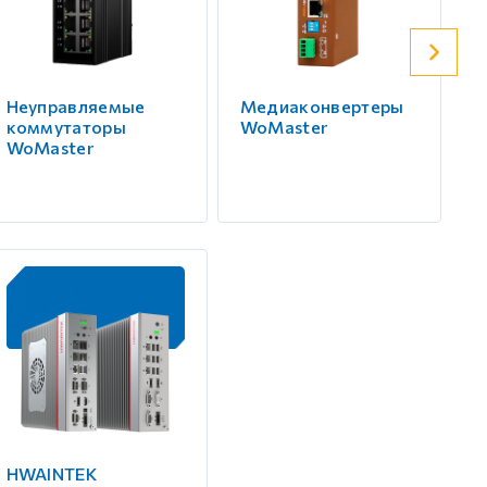
Неуправляемые
Медиаконвертеры
Б
коммутаторы
WoMaster
о
WoMaster
W
HWAINTEK