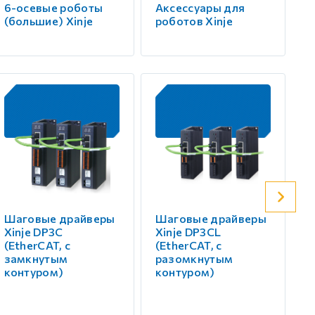
6-осевые роботы
Аксессуары для
(большие) Xinje
роботов Xinje
Шаговые драйверы
Шаговые драйверы
Ш
Xinje DP3С
Xinje DP3СL
X
(EtherCAT, с
(EtherCAT, с
(
замкнутым
разомкнутым
и
контуром)
контуром)
р
к