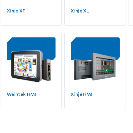
 контуром)
Xinje XF
Xinje XL
ые с разомкнутым контуром)
 контуром)
тым контуром)
ия
Weintek HMI
Xinje HMI
ения