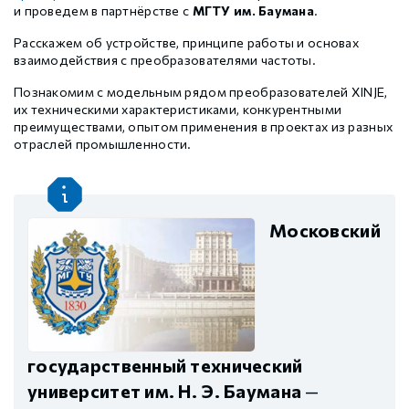
Шаговые драйверы Xinje DP3L (высоковольтные
и проведем в партнёрстве с
МГТУ им. Баумана
.
Стабур
Беспроводное оборудование WoMaster
Xinje Аксессуары
Серводрайверы Xinje DL6 Высокоточные
импульсные с разомкнутым контуром)
Расскажем об устройстве, принципе работы и основах
взаимодействия с преобразователями частоты.
Шаговые драйверы Xinje DP3S (Modbus RTU, с
Xinje XD
SFP модули WoMaster
Серводвигатели Xinje MS6
Познакомим с модельным рядом преобразователей XINJE,
замкнутым контуром)
их техническими характеристиками, конкурентными
преимуществами, опытом применения в проектах из разных
Шаговые драйверы Xinje DP3SL (Modbus RTU, с
отраслей промышленности.
Xinje XG
Серводвигатели Xinje MF3
разомкнутым контуром)
Шаговые двигатели MP3 с замкнутым контуром
Xinje XP (PLC+HMI)
Аксессуары Xinje
управления
Московский
Шаговые двигатели MP3 с разомкнутым контуром
Xinje HVAC
управления
Xinje Аксессуары
Аксессуары Xinje
государственный технический
университет им. Н. Э. Баумана
—
GCAN