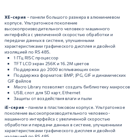
XE-серия
– панели большого размера в алюминиевом
корпусе. Ультратонкое поколение
высокопроизводительного человеко-машинного
интерфейса с увеличенной скоростью обработки и
передачи данных в системе, улучшенными
характеристиками графического дисплея и двойной
изоляцией по RS 485.
1 ГГц RISC процессор
TFT LCD экран 256K и 16.2М цветов
Поддержка до 2000 всплывающих окон
Поддержка форматов: BMP, JPG, GIF и динамических
GIF файлов
Macro Library позволяет создать библиотеку макросов
USB, слот для SD карт, Ethernet
Защиты от воздействия влаги и пыли
iE-серия
– панели в пластиковом корпусе. Ультратонкое
поколение высокопроизводительного человеко-
машинного интерфейса с увеличенной скоростью
обработки и передачи данных в системе, улучшенными
характеристиками графического дисплея и двойной
изоляцией по RS 485.