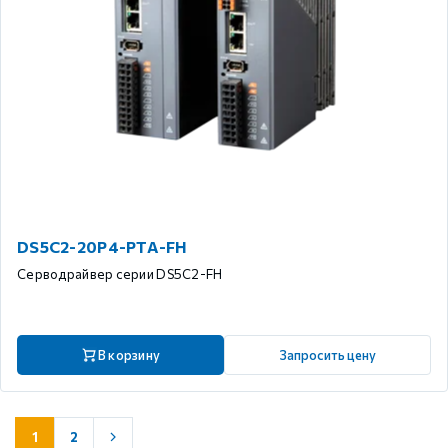
DS5C2-20P4-PTA-FH
Серводрайвер серии DS5C2-FH
В корзину
Запросить цену
1
2