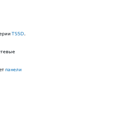
серии
TS5D
.
етевые
ет
панели