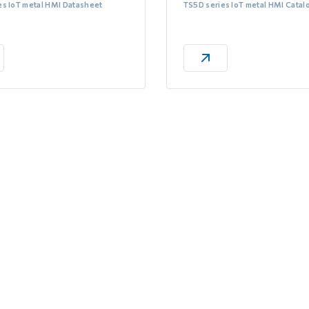
es IoT metal HMI Datasheet
TS5D series IoT metal HMI Catal