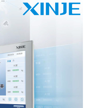
 контуром)
ые с разомкнутым контуром)
 контуром)
тым контуром)
ия
ения