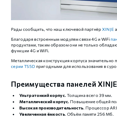
GCAN
Рады сообщить, что наш ключевой партнёр
XINJE
а
Благодаря встроенным модулям связи 4G и WiFi
па
продуктами, таким образом они не только облада
функции 4G и WiFi.
Металлическая конструкция корпуса значительно 
серии TS5D
пригодными для использования в суро
Преимущества панелей XINJ
Ультратонкий корпус.
Толщина всего 39 мм.
Металлический корпус.
Повышение общей пом
Высокая производительность
. Процессор ARM
Увеличенная ёмкость
. Объём памяти 256 Мб.