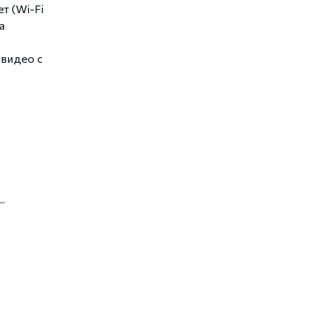
т (Wi-Fi
а
 видео с