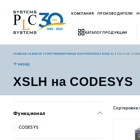
КОМПАНИЯ
ПРОИЗВОДИТЕЛИ
Н
КАТАЛОГ ПРОДУКЦИИ
ГЛАВНАЯ
/
КАТАЛОГ
/
ПРОГРАММИРУЕМЫЕ КОНТРОЛЛЕРЫ
/
XINJE XL
/
XSLH НА CODE
назад
назад
назад
назад
назад
назад
назад
назад
назад
назад
XSLH на CODESYS
Xinje XF
Weintek HMI
ЛАНТАН
Управляемые коммутаторы WoMaster
HWAINTEK Сенсорные мониторы
Xinje VH1
Серводрайверы Xinje DS5 Стандартные
4-осевые роботы (SCARA) Xinje
Шаговые драйверы Xinje DP3F (импульсные с замкнутым 
Xinje XL
Xinje HMI
Управляемые стоечные коммутаторы WoMaster
HWAINTEK Панельные компьютеры
Xinje VHL
Серводрайверы Xinje DS5 Основные
6-осевые роботы (настольные) Xinje
Шаговые драйверы Xinje DP3L (импульсные с разомкнуты
Сортировка
Функционал
Xinje XSA
Неуправляемые коммутаторы WoMaster
HWAINTEK Компьютеры
Xinje VH5
Серводрайверы Xinje DM6 Многоосевые
6-осевые роботы (большие) Xinje
Шаговые драйверы Xinje DP3С (EtherCAT, с замкнутым ко
CODESYS