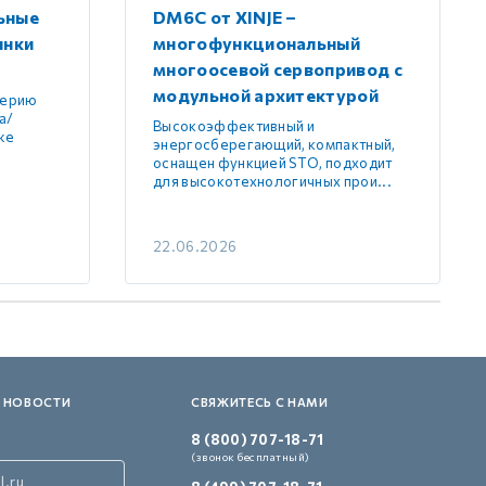
ьные
DM6C от XINJE –
инки
многофункциональный
многоосевой сервопривод с
модульной архитектурой
серию
а/
Высокоэффективный и
же
энергосберегающий, компактный,
оснащен функцией STO, подходит
для высокотехнологичных прои...
22.06.2026
 НОВОСТИ
СВЯЖИТЕСЬ С НАМИ
8 (800) 707-18-71
(звонок бесплатный)