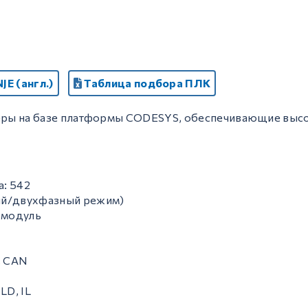
JE (англ.)
Таблица подбора ПЛК
ллеры на базе платформы CODESYS, обеспечивающие вы
: 542
ый/двухфазный режим)
 модуль
, CAN
LD, IL