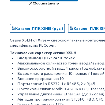
Сбросить фильтр
GCAN
Каталог ПЛК XINJE (рус.)
Каталог ПЛК XIN
Серия XSLH от Xinje — сверхкомпактные контро
спецификацию PLCopen.
Технические характеристики XSLH:
Ввод/вывод ЦПУ: 24/30 точек
Максимальное количество точек ввода/вывода
Высокоскоростной ввод: 4 канала (однофазн
Возможности расширения: 10 правых / 1 левый
Внешнее прерывание: 10
Порты связи: 1 x RS232, 1 x RS485, 2 x RJ45
Протоколы связи: Modbus ASCII/RTU, Ethernet
Управление движением: EtherCAT (до 32 осей)
Методы программирования: ST, SFC, FBD, CFC, 
Главный процессор: 1 ГГц