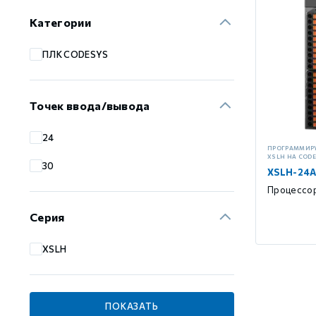
Weintek iR
Медиаконвертеры WoMaster
Xinje VH6
Серводрайверы Xinje DF3 Низковольтные
Аксессуары для роботов Xinje
Шаговые драйверы Xinje DP3СL (EtherCAT, с разомкнутым
Категории
ПЛК CODESYS
Стабур
Беспроводное оборудование WoMaster
Xinje Аксессуары
Серводрайверы Xinje DL6 Высокоточные
Шаговые драйверы Xinje DP3L (высоковольтные импульсн
Точек ввода/вывода
Xinje XD
SFP модули WoMaster
Серводвигатели Xinje MS6
Шаговые драйверы Xinje DP3S (Modbus RTU, с замкнутым
24
ПРОГРАММИР
XSLH НА COD
Xinje XG
Серводвигатели Xinje MF3
Шаговые драйверы Xinje DP3SL (Modbus RTU, с разомкну
30
XSLH-24
Процессо
Xinje XP (PLC+HMI)
Аксессуары Xinje
Шаговые двигатели MP3 с замкнутым контуром управлен
Серия
XSLH
Xinje HVAC
Шаговые двигатели MP3 с разомкнутым контуром управл
ПОКАЗАТЬ
Xinje Аксессуары
Аксессуары Xinje