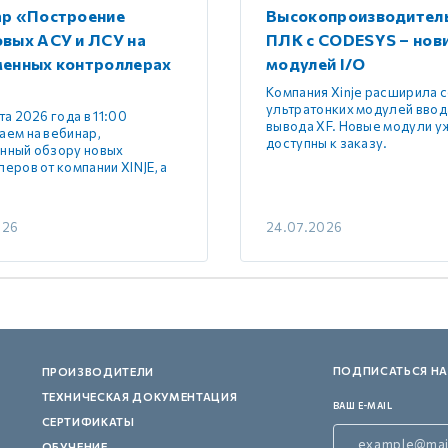
ар «Построение
Высокопроизводител
вых АСУ и ЛСУ на
ПЛК с CODESYS – нов
менных контроллерах
модулей I/O
Компания Xinje расширила 
ультратонких модулей ввод
та 2026 года в 11:00
вывода XF. Новые модули у
аем на вебинар,
доступны к заказу.
нный обзору новых
еров от компании XINJE, а
026
24.07.2026
ПОДПИСАТЬСЯ НА
ПРОИЗВОДИТЕЛИ
ТЕХНИЧЕСКАЯ ДОКУМЕНТАЦИЯ
ВАШ E-MAIL
СЕРТИФИКАТЫ
ОБУЧЕНИЕ