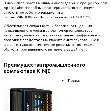
Шаговые драйверы Xinje DP3L (высоковольтные
В нем используется мощный многоядерный процессор Intel
Стабур
Беспроводное оборудование WoMaster
Xinje Аксессуары
Серводрайверы Xinje DL6 Высокоточные
импульсные с разомкнутым контуром)
Apollo Lake, способный поддерживать полноценную
стабильную работу операционных
систем WINDOWS и LINUX, а также ядра CODESYS.
Шаговые драйверы Xinje DP3S (Modbus RTU, с
Xinje XD
SFP модули WoMaster
Серводвигатели Xinje MS6
замкнутым контуром)
Обеспечивает сохранность и безопасность данных
промышленного уровня за счет суперконденсатора,
интеллектуального управления питанием, шифрования и
Шаговые драйверы Xinje DP3SL (Modbus RTU, с
позволяет предоставлять клиентам интегрированные и
Xinje XG
Серводвигатели Xinje MF3
разомкнутым контуром)
интеллектуальные системные решения, в том числе в
области промышленного интернета вещей (IIoT).
Шаговые двигатели MP3 с замкнутым контуром
Xinje XP (PLC+HMI)
Аксессуары Xinje
управления
Преимущества промышленного
компьютера XINJE
Шаговые двигатели MP3 с разомкнутым контуром
Xinje HVAC
управления
Полная
Xinje Аксессуары
Аксессуары Xinje
GCAN