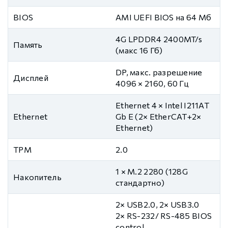
BIOS
AMI UEFI BIOS на 64 Мб
4G LPDDR4 2400MT/s
Память
(макс 16 Гб)
DP, макс. разрешение
Дисплей
4096 × 2160, 60 Гц
Ethernet 4 × Intel I211AT
Ethernet
Gb E (2× EtherCAT+2×
Ethernet)
TPM
2.0
1 × M.2 2280 (128G
Накопитель
стандартно)
2× USB2.0, 2× USB3.0
2× RS-232/ RS-485 BIOS
control