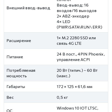
Ввод-вывод: 16
Внешний ввод-вывод
входов/16 выходов
2× ABZ-энкодер
4× LED
(PWR\SATA\RUN\ ERR)
1× M.2 2280 SSD или
Расширение
связь 4G LTE
24 В пост., 4PIN Phoenix,
Питание
управление ACPI
Потребляемая
20 Вт (типич.) ~ 60 Вт
мощность
(макс.)
Габариты
172 × 125 × 61,6 мм
Вес
0,5 кг
Windows 10 IOT LTSC,
ОС