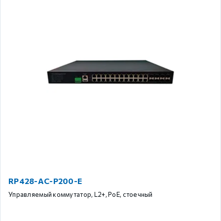
RP428-AC-P200-E
Управляемый коммутатор, L2+, PoE, стоечный