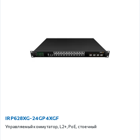
IRP628XG-24GP4XGF
Управляемый коммутатор, L2+, PoE, стоечный