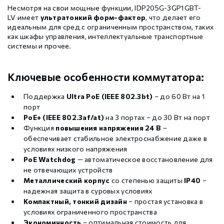
Несмотря на свои мощные функции, IDP205G-3GP1GBT-
LV имеет
ультратонкий форм-фактор
, что делает его
идеальным для сред с ограниченным пространством, таких
как шкафы управления, интеллектуальные транспортные
системы и прочее.
Ключевые особенности коммутатора:
Поддержка
Ultra PoE
(IEEE 802.3bt)
– до 60 Вт на 1
порт
PoE+
(IEEE 802.3af/at)
на 3 портах – до 30 Вт на порт
Функция
повышения напряжения 24 В
–
обеспечивает стабильное электроснабжение даже в
условиях низкого напряжения
PoE Watchdog
— автоматическое восстановление для
не отвечающих устройств
Металлический корпус
со степенью защиты
IP40
–
надежная защита в суровых условиях
Компактный, тонкий дизайн
– простая установка в
условиях ограниченного пространства
Экономичность
– оптимальная стоимость для