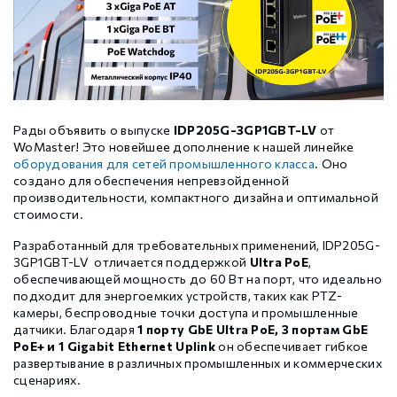
Шаговые драйверы Xinje DP3L (высоковольтные
Стабур
Беспроводное оборудование WoMaster
Xinje Аксессуары
Серводрайверы Xinje DL6 Высокоточные
импульсные с разомкнутым контуром)
Шаговые драйверы Xinje DP3S (Modbus RTU, с
Xinje XD
SFP модули WoMaster
Серводвигатели Xinje MS6
замкнутым контуром)
Рады объявить о выпуске
IDP205G-3GP1GBT-LV
от
Шаговые драйверы Xinje DP3SL (Modbus RTU, с
Xinje XG
Серводвигатели Xinje MF3
WoMaster! Это новейшее дополнение к нашей линейке
разомкнутым контуром)
оборудования для сетей промышленного класса
. Оно
создано для обеспечения непревзойденной
производительности, компактного дизайна и оптимальной
Шаговые двигатели MP3 с замкнутым контуром
Xinje XP (PLC+HMI)
Аксессуары Xinje
стоимости.
управления
Разработанный для требовательных применений, IDP205G-
Шаговые двигатели MP3 с разомкнутым контуром
3GP1GBT-LV отличается поддержкой
Ultra PoE
,
Xinje HVAC
управления
обеспечивающей мощность до 60 Вт на порт, что идеально
подходит для энергоемких устройств, таких как PTZ-
камеры, беспроводные точки доступа и промышленные
датчики. Благодаря
1 порту GbE Ultra PoE, 3 портам GbE
Xinje Аксессуары
Аксессуары Xinje
PoE+ и 1 Gigabit Ethernet Uplink
он обеспечивает гибкое
развертывание в различных промышленных и коммерческих
сценариях.
GCAN