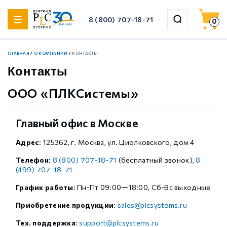
8 (800) 707-18-71
0
ГЛАВНАЯ
/
О КОМПАНИИ
/
КОНТАКТЫ
назад
назад
назад
назад
назад
назад
назад
назад
назад
Контакты
Шаговые драйверы Xinje DP3F (импульсные с замкнутым
ООО «ПЛКСистемы»
Xinje XF
Weintek HMI
ЛАНТАН
Управляемые коммутаторы WoMaster
HWAINTEK Сенсорные мониторы
Xinje VH1
Серводрайверы Xinje DS5 Стандартные
4-осевые роботы (SCARA) Xinje
контуром)
Главный офис в Москве
Шаговые драйверы Xinje DP3L (импульсные с
Xinje XL
Xinje HMI
Управляемые стоечные коммутаторы WoMaster
HWAINTEK Панельные компьютеры
Xinje VHL
Серводрайверы Xinje DS5 Основные
6-осевые роботы (настольные) Xinje
разомкнутым контуром)
Адрес
: 125362, г. Москва, ул. Циолковского, дом 4
Телефон
:
8 (800) 707-18-71
(бесплатный звонок),
8
Шаговые драйверы Xinje DP3С (EtherCAT, с замкнутым
Xinje XSA
Неуправляемые коммутаторы WoMaster
HWAINTEK Компьютеры
Xinje VH5
Серводрайверы Xinje DM6 Многоосевые
6-осевые роботы (большие) Xinje
(499) 707-18-71
контуром)
График работы
: Пн-Пт 09:00ー18:00, Сб-Вс выходные
Шаговые драйверы Xinje DP3СL (EtherCAT, с
Weintek iR
Медиаконвертеры WoMaster
Xinje VH6
Серводрайверы Xinje DF3 Низковольтные
Аксессуары для роботов Xinje
Приобретение продукции
:
sales@plcsystems.ru
разомкнутым контуром)
Тех. поддержка
:
support@plcsystems.ru