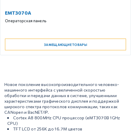
EMT3070A
Операторская панель
ЗАМЕЩАЮЩИЕ ТОВАРЫ
Новое поколение высокопроизводительного человеко-
машинного интерфейса с увеличенной скоростью
обработки и передачи данных в системе, улучшенными
характеристиками графического дисплея и поддержкой
широкого спектра протоколов коммуникации, таких как
CANopen и BacNET/IP.
Cortex A8 800MHz CPU процессор (eMT3070B 1GHz
CPU)
TFT LCD от 256К до 16.7М цветов