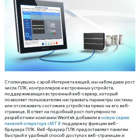
Шаговые драйверы Xinje DP3L (высоковольтные
Стабур
Беспроводное оборудование WoMaster
Xinje Аксессуары
Серводрайверы Xinje DL6 Высокоточные
импульсные с разомкнутым контуром)
Шаговые драйверы Xinje DP3S (Modbus RTU, с
Xinje XD
SFP модули WoMaster
Серводвигатели Xinje MS6
замкнутым контуром)
Шаговые драйверы Xinje DP3SL (Modbus RTU, с
Xinje XG
Серводвигатели Xinje MF3
разомкнутым контуром)
Шаговые двигатели MP3 с замкнутым контуром
Xinje XP (PLC+HMI)
Аксессуары Xinje
управления
Столкнувшись с эрой Интернета вещей, мы наблюдаем рост
числа ПЛК, контроллеров и встроенных устройств,
Шаговые двигатели MP3 с разомкнутым контуром
поддерживающих встроенный веб-сервер, который
Xinje HVAC
управления
позволяет пользователям настраивать параметры системы
или отслеживать состояние устройства прямо на его веб-
странице. В ответ на подобный рост популярности
Xinje Аксессуары
Аксессуары Xinje
разработчики компании Weintek добавили в
новую серию
панелей оператора cMT X
поддержку функции веб-
браузера ПЛК. Веб-браузер ПЛК предоставляет панелям
быстрый и удобный способ доступа к веб-страницам и
GCAN