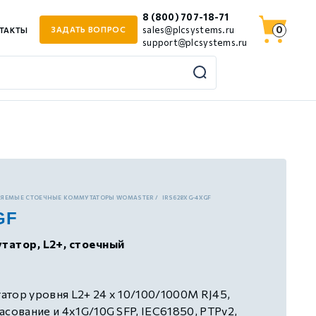
8 (800) 707-18-71
0
sales@plcsystems.ru
ЗАДАТЬ ВОПРОС
ТАКТЫ
support@plcsystems.ru
ЛЯЕМЫЕ СТОЕЧНЫЕ КОММУТАТОРЫ WOMASTER
IRS628XG-4XGF
GF
татор, L2+, стоечный
тор уровня L2+ 24 x 10/100/1000M RJ45,
асование и 4х1G/10G SFP, IEC61850, PTPv2,