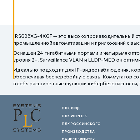
IRS628XG-4XGF — это высокопроизводительный ст
промышленной автоматизации и приложений с выс
Оснащен 24 гигабитными портами и четырьмя опт
уровня 2+, Surveillance VLAN и LLDP-MED он опти
Идеально подходит для IP-видеонаблюдения, кор
обеспечивая бесперебойную связь. Коммутатор со
в себя расширенные функции кибербезопасности, та
ПЛК XINJE
ПЛК WEINTEK
ПЛК РОССИЙСКОГО
ПРОИЗВОДСТВА
ПАНЕЛИ WEINTEK