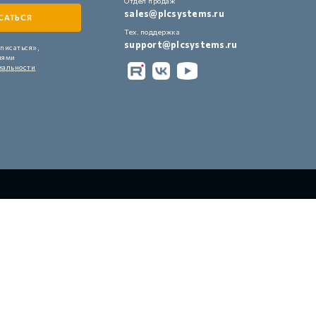
Отдел продаж
sales@plcsystems.ru
Тех. поддержка
support@plcsystems.ru
писаться»,
иями
иальности