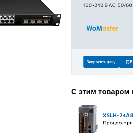
 контуром)
100~240 В AC, 50/60
ые с разомкнутым контуром)
 контуром)
Запросить цену
В
тым контуром)
ия
С этим товаром
ения
XSLH-24A
Процессорн