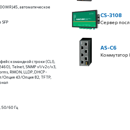
000M RJ45, автоматическое
CS-3108
Сервер посл
e SFP
AS-C6
Коммутатор 
фейс командной строки (CLI),
460), Telnet, SNMP v1/v2c/v3,
orms, RMON, LLDP, DHCP-
/Опция 43/Опция 82, TFTP,
рнал
, 50/60 Гц