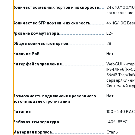
Количество медных портов и их скорость
24 x 10/100/1
согласование
GCAN
Количество SFP портов и их скорость
4 x 1G/10G Bas
Уровень коммутатора
L2+
Общее количество портов
28
Наличие PoE
Нет
Интерфейс управления
WebGUI, интер
IPv4/IPv6(RFC2
SNMP Trap/Inf
сервер/Клиент
Системный жу
Возможность подключения резервного
Нет
источника электропитания
Питание
100 ~ 240 В AC
Рабочая температура
-40°~85°C
Материал корпуса
Сталь