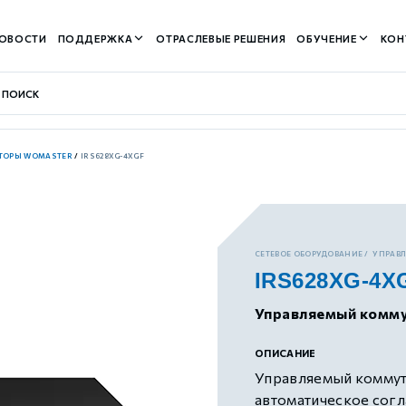
ОВОСТИ
ПОДДЕРЖКА
ОТРАСЛЕВЫЕ РЕШЕНИЯ
ОБУЧЕНИЕ
КОН
ТОРЫ WOMASTER
/
IRS628XG-4XGF
контуром)
СЕТЕВОЕ ОБОРУДОВАНИЕ
УПРАВ
IRS628XG-4X
м контуром)
Управляемый комму
нтуром)
ОПИСАНИЕ
Управляемый коммута
автоматическое согл