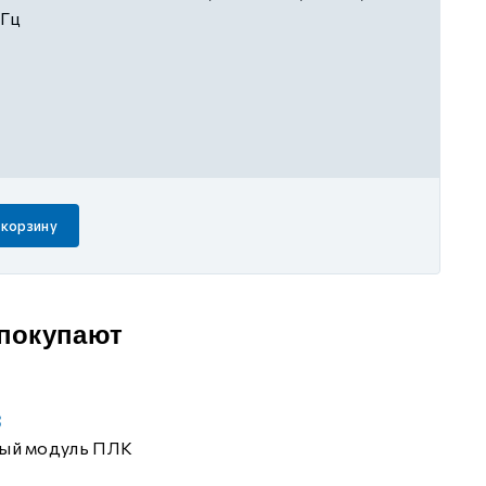
 Гц
 корзину
 покупают
8
ый модуль ПЛК