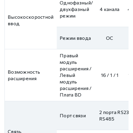
Однофазный/
двухфазный
4 канала
4 
режим
Высокоскоростной
ввод
Режим ввода
OC
Правый
модуль
расширения /
Возможность
Левый
16 / 1 / 1
16
расширения
модуль
расширения /
Плата BD
2 порта RS232,
Порт связи
RS485
Связь