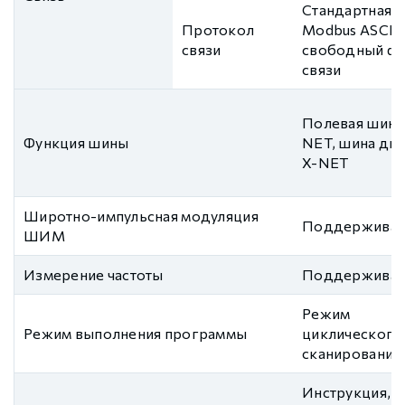
Стандартная с
Протокол
Modbus ASCII
связи
свободный ф
связи
Полевая шина
Функция шины
NET, шина дв
X-NET
Широтно-импульсная модуляция
Поддерживае
ШИМ
Измерение частоты
Поддерживае
Режим
Режим выполнения программы
циклического
сканирования
Инструкция,