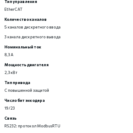
Тип управления
EtherCAT
Количество каналов
5 каналов дискретного ввода
3 канала дискретного вывода
Номинальный ток
8,3 А
Мощность двигателя
2,3 кВт
Тип привода
С повышенной защитой
Число бит энкодера
19/23
Связь
RS232: протокол ModbusRTU