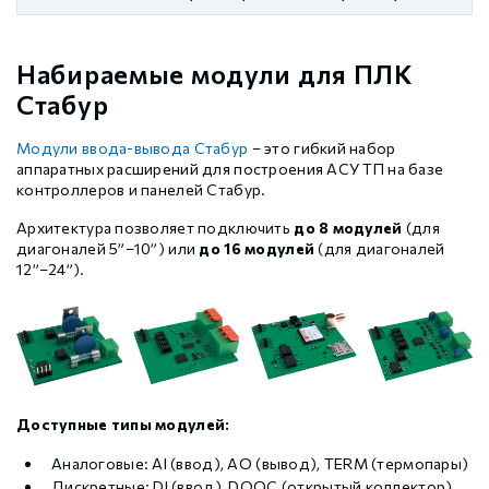
Набираемые модули для ПЛК
Стабур
Модули ввода-вывода Стабур
– это гибкий набор
аппаратных расширений для построения АСУ ТП на базе
контроллеров и панелей Стабур.
Архитектура позволяет подключить
до 8 модулей
(для
диагоналей 5”–10”) или
до 16 модулей
(для диагоналей
12”–24”).
Доступные типы модулей:
Аналоговые: AI (ввод), AO (вывод), TERM (термопары)
Дискретные: DI (ввод), DOOC (открытый коллектор),