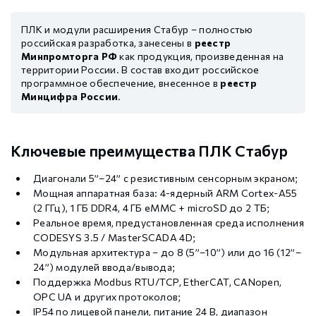
ПЛК и модули расширения Стабур – полностью
российская разработка, занесены в
реестр
Минпромторга РФ
как продукция, произведенная на
территории России. В состав входит российское
программное обеспечение, внесенное в
реестр
Минцифра России
.
Ключевые преимущества ПЛК Стабур
Диагонали 5”–24” с резистивным сенсорным экраном;
Мощная аппаратная база: 4-ядерный ARM Cortex-A55
(2 ГГц), 1 ГБ DDR4, 4 ГБ eMMC + microSD до 2 ТБ;
Реальное время, предустановленная среда исполнения
CODESYS 3.5 / MasterSCADA 4D;
Модульная архитектура – до 8 (5”–10”) или до 16 (12”–
24”) модулей ввода/вывода;
Поддержка Modbus RTU/TCP, EtherCAT, CANopen,
OPC UA и других протоколов;
IP54 по лицевой панели, питание 24 В, диапазон