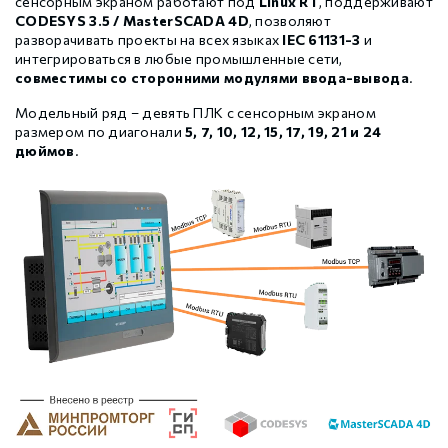
сенсорным экраном работают под
Linux
RT
, поддерживают
Шаговые драйверы Xinje DP3L (высоковольтные
Стабур
Беспроводное оборудование WoMaster
Xinje Аксессуары
Серводрайверы Xinje DL6 Высокоточные
CODESYS 3.5 / MasterSCADA 4D
, позволяют
импульсные с разомкнутым контуром)
разворачивать проекты на всех языках
IEC 61131-3
и
интегрироваться в любые промышленные сети,
совместимы со сторонними модулями ввода-вывода
.
Шаговые драйверы Xinje DP3S (Modbus RTU, с
Xinje XD
SFP модули WoMaster
Серводвигатели Xinje MS6
замкнутым контуром)
Модельный ряд – девять ПЛК с сенсорным экраном
размером по диагонали
5, 7, 10, 12, 15, 17, 19, 21 и 24
дюймов
.
Шаговые драйверы Xinje DP3SL (Modbus RTU, с
Xinje XG
Серводвигатели Xinje MF3
разомкнутым контуром)
Шаговые двигатели MP3 с замкнутым контуром
Xinje XP (PLC+HMI)
Аксессуары Xinje
управления
Шаговые двигатели MP3 с разомкнутым контуром
Xinje HVAC
управления
Xinje Аксессуары
Аксессуары Xinje
GCAN