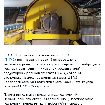
Шаговые драйверы Xinje DP3L (высоковольтные
Стабур
Беспроводное оборудование WoMaster
Xinje Аксессуары
Серводрайверы Xinje DL6 Высокоточные
импульсные с разомкнутым контуром)
Шаговые драйверы Xinje DP3S (Modbus RTU, с
Xinje XD
SFP модули WoMaster
Серводвигатели Xinje MS6
замкнутым контуром)
Шаговые драйверы Xinje DP3SL (Modbus RTU, с
Xinje XG
Серводвигатели Xinje MF3
разомкнутым контуром)
Шаговые двигатели MP3 с замкнутым контуром
Xinje XP (PLC+HMI)
Аксессуары Xinje
ООО «ПЛКСистемы» совместно с
ООО
управления
«ТИУС»
реализовали проект беспроводного
автоматизированного мониторинга параметров вибрации и
температуры подшипников электродвигателей,
Шаговые двигатели MP3 с разомкнутым контуром
Xinje HVAC
редукторов и роликов агрегата НТА-4, который
управления
расположен в цеху травления металла (ЦТМ)
Череповецкого Металлургического Комбината, группа
компаний ПАО «Северсталь».
Xinje Аксессуары
Аксессуары Xinje
Проект выполнен с применением технологий
Промышленного Интернета вещей (IIoT), беспроводной
технологии передачи данных LoraWan и средств
GCAN