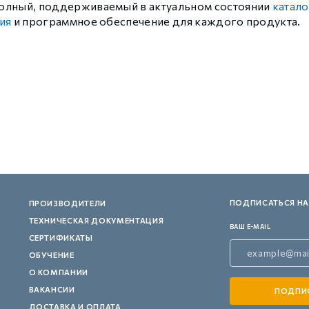
олный, поддерживаемый в актуальном состоянии
катало
 контуром)
ия
и программное обеспечение для каждого продукта.
ые с разомкнутым контуром)
 контуром)
тым контуром)
ПОДПИСАТЬСЯ НА
ПРОИЗВОДИТЕЛИ
ия
ТЕХНИЧЕСКАЯ ДОКУМЕНТАЦИЯ
ВАШ E-MAIL
СЕРТИФИКАТЫ
ения
ОБУЧЕНИЕ
О КОМПАНИИ
ВАКАНСИИ
ДОСТАВКА И ОПЛАТА