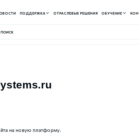
ОВОСТИ
ПОДДЕРЖКА
ОТРАСЛЕВЫЕ РЕШЕНИЯ
ОБУЧЕНИЕ
КОН
контуром)
ystems.ru
м контуром)
нтуром)
йта на новую платформу.