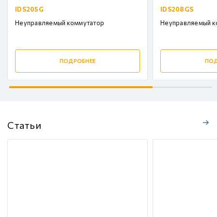
IDS205G
IDS208GS
Неуправляемый коммутатор
Неуправляемый к
ПОДРОБНЕЕ
ПОД
Статьи