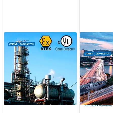
СТАТЬЯ
WOMASTER
Применение коммутаторов
СТАТЬЯ
WOMASTER
WoMaster в нефтегазовой
Информационн
отрасли
коммуникацион
Проводное и беспроводное
интеллектуаль
оборудование для передачи данных
систем (ИТС)
WoMaster отличается прочной
конструкцией и использованием
Прочная конструк
передовых технологий, что делает их
WoMaster обеспе
идеально подходящими для суровых
работу в суровых
условий окружающей среды
позволяет устана
нефтегазовой промышленности.
автомагистралей, 
центрах городов.