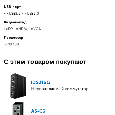
USB-порт
4 х USB3.2, 4 х USB2.0
Видеовыход
1 x DP, 1 х HDMI, 1 x VGA
Процессор
I7-10700
С этим товаром покупают
IDS216G
Неуправляемый коммутатор
AS-C6