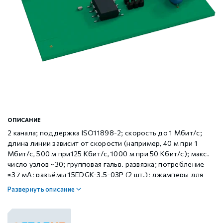
Шаговые драйверы Xinje DP3L (высоковольтные
Стабур
Беспроводное оборудование WoMaster
Xinje Аксессуары
Серводрайверы Xinje DL6 Высокоточные
импульсные с разомкнутым контуром)
Шаговые драйверы Xinje DP3S (Modbus RTU, с
Xinje XD
SFP модули WoMaster
Серводвигатели Xinje MS6
замкнутым контуром)
Шаговые драйверы Xinje DP3SL (Modbus RTU, с
Xinje XG
Серводвигатели Xinje MF3
разомкнутым контуром)
Шаговые двигатели MP3 с замкнутым контуром
Xinje XP (PLC+HMI)
Аксессуары Xinje
ОПИСАНИЕ
управления
2 канала; поддержка ISO11898-2; скорость до 1 Мбит/с;
длина линии зависит от скорости (например, 40 м при 1
Шаговые двигатели MP3 с разомкнутым контуром
Xinje HVAC
Мбит/с, 500 м при125 Кбит/с, 1000 м при 50 Кбит/с); макс.
управления
число узлов ~30; групповая гальв. развязка; потребление
≤37 мА; разъёмы 15EDGK-3.5-03P (2 шт.); джамперы для
терминаторов
Xinje Аксессуары
Аксессуары Xinje
Развернуть описание
GCAN