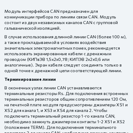
Модуль интерфейсов CAN предназначен для
коммуникации прибора по линиям связи CAN. Модуль
состоит из двух независимых каналов CAN с групповой
гальванической изоляцией.
В случае использования длинной линии CAN (более 100 м),
а также прокладываемой в условиях воздействия
значительных электромагнитных помех, рекомендуется
использовать экранированные кабели с дренажным
проводом (КИПвЭВ 1,5х2х0,78; КИПЭВ 2х2х0,6 или
аналогичные). Экран кабеля следует соединять только в
одной точке к дренажной цепи соответствующей линии.
Терминирование линии
В оконечных узлах линии CAN устанавливаются
терминальные резисторы Rs. Для подключения встроенных
терминальных резисторов общим сопротивлением 120 Ом,
на печатной плате модуля предусмотрены джамперы XS1 и
XS2 для канала 1, и XS3 и XS4 для канала 2. Чтобы
подключить терминальный резистор 1-го канала CAN,
необходимо замкнуть джампером контакты 1-2 XS1 и XS2
(положение TERM). Для подключения терминального
резистора 2-го канала CAN, необходимо замкнуть контакты