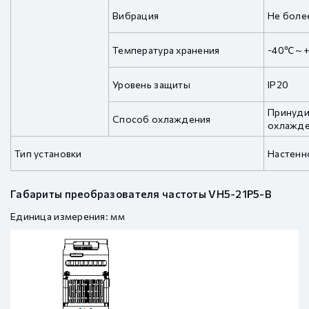
Вибрация
Не более
Температура хранения
-40℃～
Уровень защиты
IP20
Принуди
Способ охлаждения
охлажд
Тип установки
Настенн
Габариты преобразователя частоты VH5-21P5-B
Единица измерения: мм