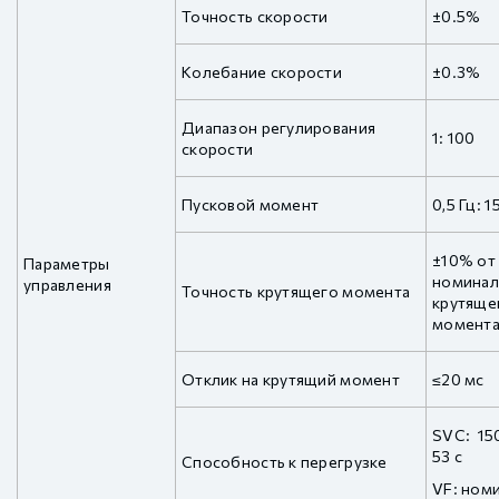
Точность скорости
±0.5%
Колебание скорости
±0.3%
Диапазон регулирования
1: 100
скорости
Пусковой момент
0,5 Гц: 
±10% от
Параметры
номинал
управления
Точность крутящего момента
крутяще
момент
Отклик на крутящий момент
≤20 мс
SVC: 15
53 с
Способность к перегрузке
VF: ном