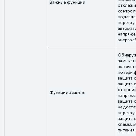
Важные функции
отслежи
контрол
подавле
перегруз
автомат
напряже
энергос
Обнаруж
замыкан
включени
потери ф
защита о
защита 
от пони
Функции защиты
напряжен
защита о
недостат
перегруз
защита 
клемм, 
питания 