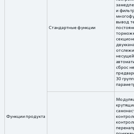
замедле
и фильт
многофу
вывод т
Стандартные функции
постоян
торможе
секцион
двухкана
отслежи
несущей,
автомат
сброс не
предвар
30 груп
парамет
Модуляц
крутящи
самонас
Функции продукта
контроль
контрол
перенап
понижен