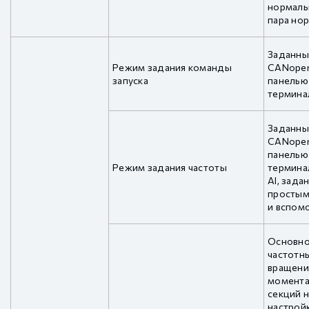
нормаль
пара но
Заданны
Режим задания команды
CANopen
запуска
панелью
термин
Заданны
CANopen
панелью
Режим задания частоты
термина
AI, зада
простым
и вспом
Основно
частотн
вращени
момента,
секций н
настройк