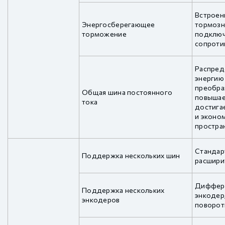
Встроен
Энергосберегающее
тормозн
торможение
подключ
сопроти
Распред
энергию
преобра
Общая шина постоянного
повышае
тока
достига
и эконо
простран
Стандар
Поддержка нескольких шин
расшири
Диффер
Поддержка нескольких
энкодер
энкодеров
поворот