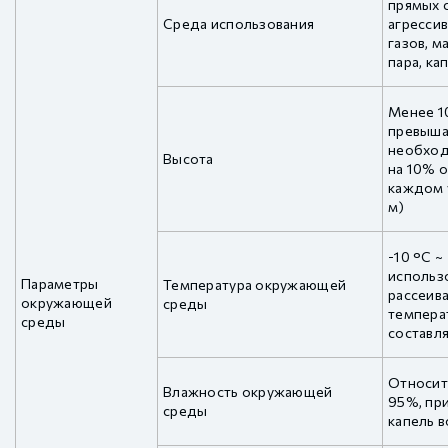
прямых с
Среда использования
агрессив
газов, м
пара, ка
Менее 1
превыша
необход
Высота
на 10% 
каждом 
м)
-10 °C ~
использ
Параметры
Температура окружающей
рассеива
окружающей
среды
темпера
среды
составля
Относит
Влажность окружающей
95%, пр
среды
капель 