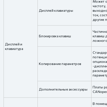
Может о
частоту,
Дисплей клавиатуры
выходно
ток, сос
другие 
Частичн
Блокировка клавиш
клавиш 
ложного
Дисплей и
клавиатура
Стандар
потенци
опциона
Копирование параметров
-диспле
раскладк
парамет
Платы р
Дополнительные аксессуары
CANope
В помещ