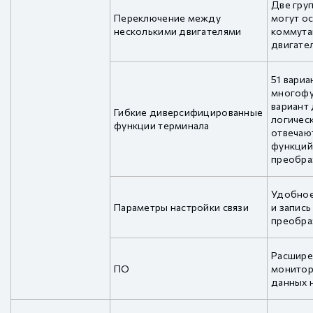
Две гру
Переключение между
могут о
несколькими двигателями
коммута
двигате
51 вариа
многофу
вариант 
Гибкие диверсифицированные
логичес
функции терминала
отвечаю
функций
преобра
Удобное
Параметры настройки связи
и запись
преобра
Расшире
ПО
монитор
данных 