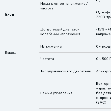
Номинальное напряжение /
частота
Однофаз
Вход
220В, тр
Допустимый диапазон
-15% ~+
колебаний напряжения
напряже
Напряжение
0～входн
Выход
Частота
0～500 
Тип управляющего двигателя
Асинхро
Векторн
управле
Режим управления
без дат
скорост
(SVC）