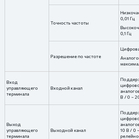
Низкоча
0,01 Гц
Точность частоты
Высокоч
0,1 Гц
Цифрова
Разрешение по частоте
Аналого
максима
Поддерж
Вход
цифрово
управляющего
Входной канал
аналогов
терминала
В / 0 ~ 
Поддерж
цифрово
Выход
аналогов
управляющего
Выходной канал
10 В / 0
терминала
релейно