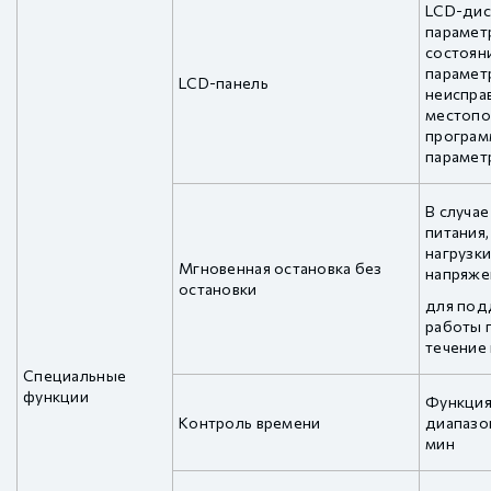
LCD-дис
парамет
состоян
парамет
LCD-панель
неисправ
местопо
програм
парамет
В случа
питания,
нагрузк
Мгновенная остановка без
напряж
остановки
для под
работы 
течение
Специальные
функции
Функция
Контроль времени
диапазон
мин