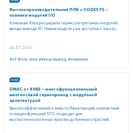
XINJE
Высокопроизводительные ПЛК с CODESYS –
новинки модулей I/O
Компания Xinje расширила серию ультратонких модулей
ввода/вывода XF. Новые модули уже доступны к заказу.
24.07.2026
#xf
#плк xinje
#ввод/вывод
#новинки
XINJE
DM6C от XINJE – многофункциональный
многоосевой сервопривод с модульной
архитектурой
Высокоэффективный и энергосберегающий, компактный,
оснащен функцией STO, подходит для
высокотехнологичных производственных отраслей.