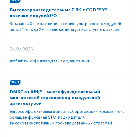
XINJE
Высокопроизводительные ПЛК с CODESYS –
новинки модулей I/O
Компания Xinje расширила серию ультратонких модулей
ввода/вывода XF. Новые модули уже доступны к заказу.
24.07.2026
#xf
#плк xinje
#ввод/вывод
#новинки
XINJE
DM6C от XINJE – многофункциональный
многоосевой сервопривод с модульной
архитектурой
Высокоэффективный и энергосберегающий, компактный,
оснащен функцией STO, подходит для
высокотехнологичных производственных отраслей.