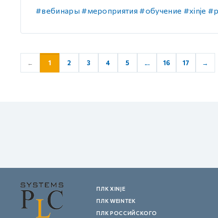
#вебинары
#мероприятия
#обучение
#xinje
#р
1
2
3
4
5
...
16
17
→
←
ПЛК XINJE
ПЛК WEINTEK
ПЛК РОССИЙСКОГО