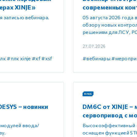
 контуром)
ерах XINJE»
современных кон
я записью вебинара.
05 августа 2026 года 
обзору новых контрол
ые с разомкнутым контуром)
решениям для ЛСУ, РС
27.07.2026
 контуром)
лк
#плк xinje
#xf
#xsf
#вебинары
#меропри
тым контуром)
ия
XINJE
ESYS – новинки
DM6C от XINJE –
ения
сервопривод с м
 модулей ввода/
Высокоэффективный и
зу.
оснащен функцией ST