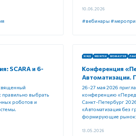
10.06.2026
ия
#вебинары
#меропри
XINJE
WEINTEK
WOMASTER
ЛАН
я: SCARA и 6-
Конференция «П
Автоматизации. 
освященный
26-27 мая 2026 пригл
к правильно выбрать
конференцию «Передо
нных роботов и
Санкт-Петербург 2026
истемы.
«Автоматизация без г
формирующие рынок
13.05.2026