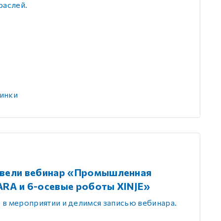
раслей.
инки
овели вебинар «Промышленная
ARA и 6-осевые роботы XINJE»
е в мероприятии и делимся записью вебинара.