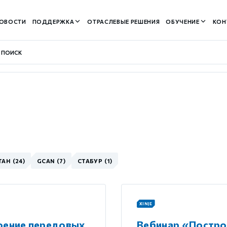
ОВОСТИ
ПОДДЕРЖКА
ОТРАСЛЕВЫЕ РЕШЕНИЯ
ОБУЧЕНИЕ
КОН
контуром)
ТАН (
24
)
GCAN (
7
)
СТАБУР (
1
)
м контуром)
нтуром)
XINJE
роение передовых
Вебинар «Постро