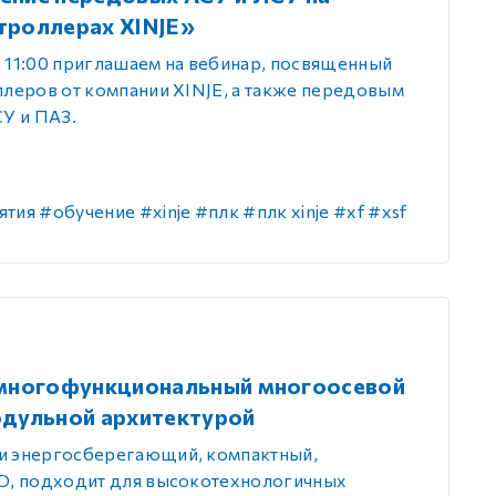
троллерах XINJE»
в 11:00 приглашаем на вебинар, посвященный
леров от компании XINJE, а также передовым
У и ПАЗ.
ятия
#обучение
#xinje
#плк
#плк xinje
#xf
#xsf
 многофункциональный многоосевой
одульной архитектурой
 энергосберегающий, компактный,
O, подходит для высокотехнологичных