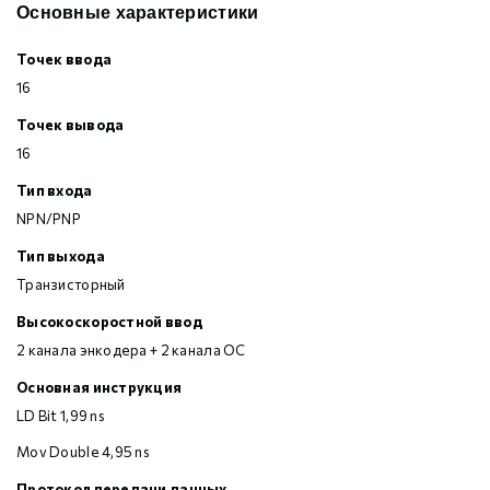
Основные характеристики
Точек ввода
16
Точек вывода
16
Тип входа
NPN/PNP
Тип выхода
Транзисторный
Высокоскоростной ввод
2 канала энкодера + 2 канала ОС
Основная инструкция
LD Bit 1,99 ns
Mov Double 4,95 ns
Протокол передачи данных