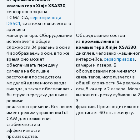
компьютера Xinje XSA330
,
сенсорного экрана
TGM/TGA,
сервопривода
DS5C1
, системы технического
зрения и
манипулятора. Оборудование
Оборудование состоит
использует в общей
из
промышленного
сложности 34 реальных оси и
компьютера Xinjie XSA330
,
4 воображаемых оси, в то же
дисплея, человеко-машинно
время оно может
интерфейса,
сервопривода
,
обеспечивать передачу
камеры и лазера. В
сигнала на большие
оборудовании применяется
расстояния посредством
связь тегов, используется в
модулей удаленного ввода-
общей сложности 34 реальн
вывода, а также обеспечивать
оси, 8 камер и 2 лазера. Мож
быструю передачу данных в
выполнять резку кубиков на 2
режиме
3
реального времени. Вся линия
фракции. Производительнос
имеет режим управления full
достигает 60 шт. в минуту.
CAM для повышения
стабильности и
эффективности
производства.