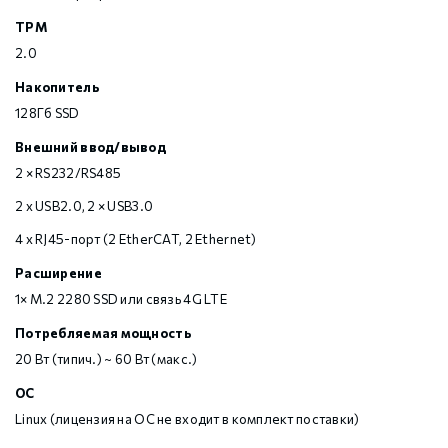
TPM
2.0
Накопитель
128Гб SSD
Внешний ввод/вывод
2 × RS232/RS485
2 х USB2.0, 2 × USB3.0
4 x RJ45-порт (2 EtherCAT, 2 Ethernet)
Расширение
1× M.2 2280 SSD или связь 4G LTE
Потребляемая мощность
20 Вт (типич.) ~ 60 Вт (макс.)
OC
Linux (лицензия на ОС не входит в комплект поставки)